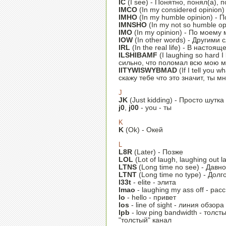
IC
(I see) - Понятно, понял(а),
IMCO
(In my considered opinio
IMHO
(In my humble opinion) -
IMNSHO
(In my not so humble o
IMO
(In my opinion) - По моему
IOW
(In other words) - Другими
IRL
(In the real life) - В настоя
ILSHIBAMF
(I laughing so hard I
сильно, что поломал всю мою 
IITYWISWYBMAD
(If I tell you w
скажу тебе что это значит, ты 
J
JK
(Just kidding) - Просто шутка
j0
,
j00
- you - ты
K
K
(Ok) - Окей
L
L8R
(Later) - Позже
LOL
(Lot of laugh, laughing out 
LTNS
(Long time no see) - Давн
LTNT
(Long time no type) - Долг
l33t
- elite - элита
lmao
- laughing my ass off - ра
lo
- hello - привет
los
- line of sight - линия обзора
lpb
- low ping bandwidth - толст
"толстый" канал