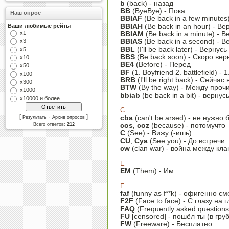
b
(back) - назад
BB
(ByeBye) - Пока
Наш опрос
BBIAF
(Be back in a few minutes
Ваши любимые рейты
BBIAH
(Be back in an hour) - Ве
х1
BBIAM
(Be back in a minute) - 
х3
BBIAS
(Be back in a second) - В
BBL
(I'll be back later) - Вернус
х5
BBS
(Be back soon) - Скоро вер
х10
BE4
(Before) - Перед
х50
BF
(1. Boyfriend 2. battlefield)
х100
BRB
(I'll be right back) - Сейчас
х300
BTW
(By the way) - Между проч
х1000
bbiab
(be back in a bit) - верну
х10000 и более
C
[
·
]
cba
(can't be arsed) - не нужно
Результаты
Архив опросов
Всего ответов:
212
cos, coz
(because) - потомучто
C
(See) - Вижу (-ишь)
CU
,
Cya
(See you) - До встречи
cw
(clan war) - война между кл
E
EM
(Them) - Им
F
faf
(funny as f**k) - офигенно с
F2F
(Face to face) - С глазу на г
FAQ
(Frequently asked question
FU
[censored] - пошёл ты (в гр
FW
(Freeware) - Бесплатно