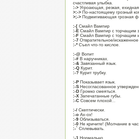
счастливая улыбка.
:->
Угроающая, резкая, ехидная 
>:->
По-настоящему грозный ко
>;->
Подмигивающая грозная ф
:-[
Смайл Вампир
:-E
Смайл Вампир с торчащим з
:-F
Смайл Вампир с торчащим и
:-7
Отвратительное/искаженное
:-*
Съел что-то кислое.
:-@
Вопит
:-#
В наручниках.
:-&
Завязанный язык.
:-Q
Курит.
:-?
Курит трубку.
:-P
Показывает язык.
:-S
Несогласованное утвержден
:-D
Громко смеяться.
:-X
Запечатанные губы.
:-C
Совсем плохой...
:-/
Скептически.
:-o
Ах-ох!
:-9
Облизываться.
:-0
Не кричите! (Молчание в час
:-`
Сплевывать.
:-1
Нормально.