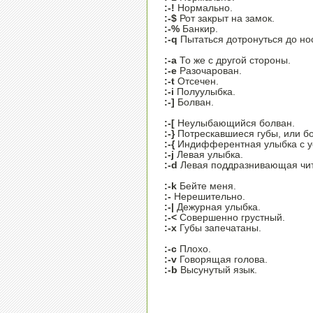
:-!
Нормально.
:-$
Рот закрыт на замок.
:-%
Банкир.
:-q
Пытаться дотронуться до но
:-a
То же с другой стороны.
:-e
Разочарован.
:-t
Отсечен.
:-i
Полуулыбка.
:-]
Болван.
:-[
Неулыбающийся болван.
:-}
Потрескавшиеся губы, или б
:-{
Индифферентная улыбка с у
:-j
Левая улыбка.
:-d
Левая поддразнивающая чит
:-k
Бейте меня.
:-
Нерешительно.
:-|
Дежурная улыбка.
:-<
Совершенно грустный.
:-x
Губы запечатаны.
:-c
Плохо.
:-v
Говорящая голова.
:-b
Высунутый язык.