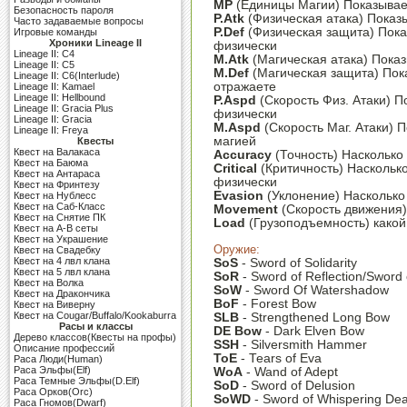
MP
(Единицы Магии) Показывае
Безопасность пароля
P.Atk
(Физическая атака) Показы
Часто задаваемые вопросы
P.Def
(Физическая защита) Пока
Игровые команды
Хроники Lineage II
физически
Lineage II: C4
M.Atk
(Магическая атака) Показ
Lineage II: C5
M.Def
(Магическая защита) Пока
Lineage II: C6(Interlude)
отражаете
Lineage II: Kamael
Lineage II: Hellbound
P.Aspd
(Скорость Физ. Атаки) П
Lineage II: Gracia Plus
физически
Lineage II: Gracia
M.Aspd
(Скорость Маг. Атаки) П
Lineage II: Freya
магией
Квесты
Квест на Валакаса
Accuracy
(Точность) Насколько
Квест на Баюма
Critical
(Критичность) Насколько
Квест на Антараса
физически
Квест на Фринтезу
Evasion
(Уклонение) Насколько 
Квест на Нублесс
Квест на Саб-Класс
Movement
(Скорость движения)
Квест на Снятие ПК
Load
(Грузоподъемность) какой
Квест на A-B сеты
Квест на Украшение
Оружие:
Квест на Свадебку
Квест на 4 лвл клана
SoS
- Sword of Solidarity
Квест на 5 лвл клана
SoR
- Sword of Reflection/Sword 
Квест на Волка
SoW
- Sword Of Watershadow
Квест на Дракончика
BoF
- Forest Bow
Квест на Виверну
Квест на Cougar/Buffalo/Kookaburra
SLB
- Strengthened Long Bow
Расы и классы
DE Bow
- Dark Elven Bow
Дерево классов(Квесты на профы)
SSH
- Silversmith Hammer
Описание профессий
ToE
- Tears of Eva
Раса Люди(Human)
Раса Эльфы(Elf)
WoA
- Wand of Adept
Раса Темные Эльфы(D.Elf)
SoD
- Sword of Delusion
Раса Орков(Orc)
SoWD
- Sword of Whispering Dea
Раса Гномов(Dwarf)