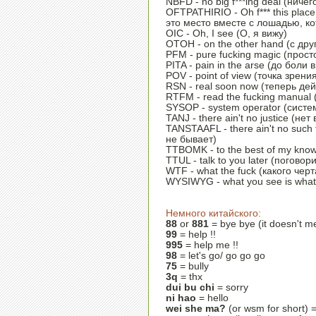
NBFD - no big f***ing deal (ниче
OFTPATHIRIO - Oh f*** this place
это место вместе с лошадью, кот
OIC - Oh, I see (О, я вижу)
OTOH - on the other hand (с дру
PFM - pure fucking magic (прост
PITA - pain in the arse (до боли 
POV - point of view (точка зрени
RSN - real soon now (теперь де
RTFM - read the fucking manual
SYSOP - system operator (сист
TANJ - there ain't no justice (не
TANSTAAFL - there ain't no such 
не бывает)
TTBOMK - to the best of my kno
TTUL - talk to you later (погово
WTF - what the fuck (какого черт
WYSIWYG - what you see is what
Немного китайского:
88
or
881
= bye bye (it doesn't m
99
= help !!
995
= help me !!
98
= let's go/ go go go
75
= bully
3q
= thx
dui bu chi
= sorry
ni hao
= hello
wei she ma?
(or wsm for short) 