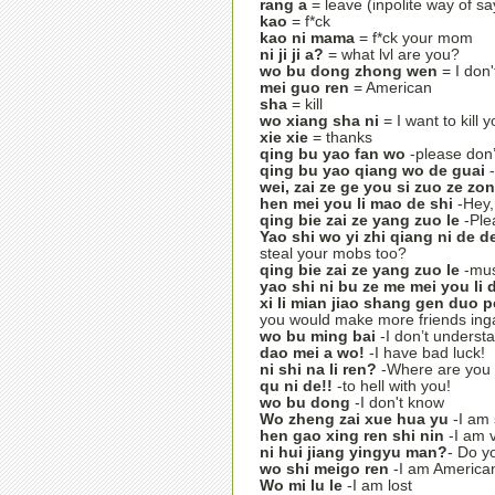
rang a
= leave (inpolite way of say
kao
= f*ck
kao ni mama
= f*ck your mom
ni ji ji a?
= what lvl are you?
wo bu dong zhong wen
= I don
mei guo ren
= American
sha
= kill
wo xiang sha ni
= I want to kill 
xie xie
= thanks
qing bu yao fan wo
-please don’
qing bu yao qiang wo de guai
-
wei, zai ze ge you si zuo ze zon
hen mei you li mao de shi
-Hey, 
qing bie zai ze yang zuo le
-Plea
Yao shi wo yi zhi qiang ni de de
steal your mobs too?
qing bie zai ze yang zuo le
-must
yao shi ni bu ze me mei you li 
xi li mian jiao shang gen duo 
you would make more friends in
wo bu ming bai
-I don’t underst
dao mei a wo!
-I have bad luck!
ni shi na li ren?
-Where are you
qu ni de!!
-to hell with you!
wo bu dong
-I don't know
Wo zheng zai xue hua yu
-I am 
hen gao xing ren shi nin
-I am 
ni hui jiang yingyu man?
- Do y
wo shi meigo ren
-I am America
Wo mi lu le
-I am lost