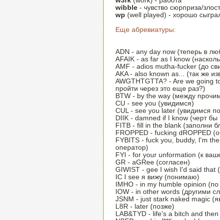
w3rk
(work) - работа
wibble
- чувство сюрприза/злос
wp
(well played) - хорошо сыгра
Еще абревиатуры:
ADN - any day now (теперь в лю
AFAIK - as far as I know (наскол
AMF - adios mutha-fucker (до св
AKA - also known as... (так же изв
AWGTHTGTTA? - Are we going to 
пpойти чеpез это еще раз?)
BTW - by the way (между прочи
CU - see you (увидимся)
CUL - see you later (увидимся п
DIIK - damned if I know (черт б
FITB - fill in the blank (заполни б
FROPPED - fucking dROPPED (о
FYBITS - fuck you, buddy, I'm t
оператор)
FYI - for your unformation (к в
GR - aGRee (согласен)
GIWIST - gee I wish I'd said that
IC I see я вижу (понимаю)
IMHO - in my humble opinion (
IOW - in other words (другими с
JSNM - just stark naked magic (
L8R - later (позже)
LAB&TYD - life's a bitch and the