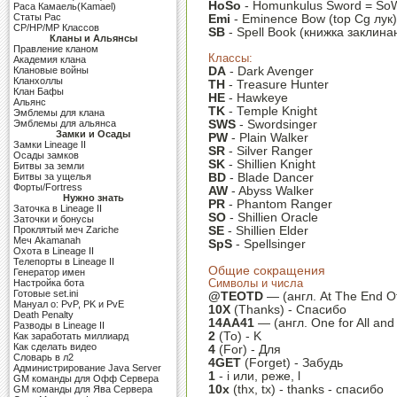
HoSo
- Homunkulus Sword = S
Раса Камаель(Kamael)
Cтаты Рас
Emi
- Eminence Bow (top Cg лук)
CP/HP/MP Классов
SB
- Spell Book (книжка заклина
Кланы и Альянсы
Правление кланом
Классы:
Академия клана
Клановые войны
DA
- Dark Avenger
Кланхоллы
TH
- Treasure Hunter
Клан Бафы
HE
- Hawkeye
Альянс
TK
- Temple Knight
Эмблемы для клана
Эмблемы для альянса
SWS
- Swordsinger
Замки и Осады
PW
- Plain Walker
Замки Lineage II
SR
- Silver Ranger
Осады замков
SK
- Shillien Knight
Битвы за земли
Битвы за ущелья
BD
- Blade Dancer
Форты/Fortress
AW
- Abyss Walker
Нужно знать
PR
- Phantom Ranger
Заточка в Lineage II
SO
- Shillien Oracle
Заточки и бонусы
Проклятый меч Zariche
SE
- Shillien Elder
Меч Akamanah
SpS
- Spellsinger
Охота в Lineage II
Телепорты в Lineage II
Общие сокращения
Генератор имен
Настройка бота
Символы и числа
Готовые set.ini
@TEOTD
— (англ. At The End O
Мануал о: PvP, PK и PvE
10X
(Thanks) - Спасибо
Death Penalty
14AA41
— (англ. One for All and 
Разводы в Lineage II
2
(To) - K
Как заработать миллиард
Как сделать видео
4
(For) - Для
Словарь в л2
4GET
(Forget) - Забудь
Администрирование Java Server
1
- i или, реже, l
GM команды для Офф Сервера
10x
(thx, tx) - thanks - спасибо
GM команды для Ява Сервера