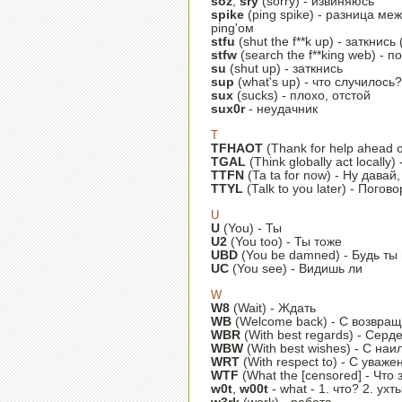
soz
,
sry
(sorry) - извиняюсь
spike
(ping spike) - разница 
ping'ом
stfu
(shut the f**k up) - заткнис
stfw
(search the f**king web) -
su
(shut up) - заткнись
sup
(what's up) - что случилось?
sux
(sucks) - плохо, отстой
sux0r
- неудачник
T
TFHAOT
(Thank for help ahead 
TGAL
(Think globally act locall
TTFN
(Ta ta for now) - Ну давай,
TTYL
(Talk to you later) - Пого
U
U
(You) - Ты
U2
(You too) - Ты тоже
UBD
(You be damned) - Будь ты
UC
(You see) - Видишь ли
W
W8
(Wait) - Ждать
WB
(Welcome back) - С возвра
WBR
(With best regards) - Серд
WBW
(With best wishes) - С н
WRT
(With respect to) - С уваж
WTF
(What the [censored] - Что 
w0t
,
w00t
- what - 1. что? 2. ух