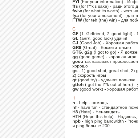
FYI
(For your information) - Ин
ffs
(for f**k's sake) - ради этог
fwiw
(for what its worth) - чего 
fya
(for your amusement) - для 
FTW
(for teh (the) win) - для по
G
GF
(1. Girlfriend, 2. good fight
GL
(англ. good luck) удачи!
GJ
(Good Job) - Хорошая работ
GR8
(Great) - Восхитительно
GTG
,
g2g
(I got to go) - Я долж
gg
(good game) - хорошая игра 
gosu
так называют профессиона
хорошо
gs
- 1) good shot, great shot; 2
2) скорость игры
gt
(good try) - удачная попытка
gtfoh
( get the f**k out of here)
gw
(good work) - хорошая рабо
H
h
- help - помощь
hf
- have fun - стандартное пож
H8
(Hate) - Ненавидеть
HTH
(Hope this help) - Надеюсь
hpb
- high ping bandwidth - "то
и ping больше 200
I