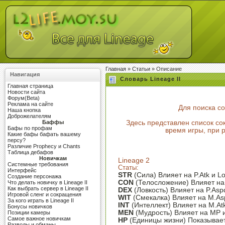
Главная
»
Статьи
» Описание
Навигация
Словарь Lineage II
Главная страница
Новости сайта
Форум(Beta)
Реклама на сайте
Для поиска с
Наша кнопка
Доброжелателям
Баффы
Здесь представлен список со
Бафы по профам
время игры, при р
Какие бафы бафать вашему
персу?
Различие Prophecy и Chants
Таблица дебафов
Новичкам
Lineage 2
Системные требования
Статы:
Интерфейс
STR
(Сила) Влияет на P.Atk и L
Создание персонажа
CON
(Телосложение) Влияет на
Что делать новичку в Lineage II
Как выбрать сервер в Lineage II
DEX
(Ловкость) Влияет на P.Aspd,
Игровой сленг и сокращения
WIT
(Смекалка) Влияет на M.As
За кого играть в Lineage II
INT
(Интеллект) Влияет на M.At
Бонусы новичков
MEN
(Мудрость) Влияет на MP 
Позиции камеры
Самое важное новичкам
HP
(Единицы жизни) Показывае
Разводы и обманы