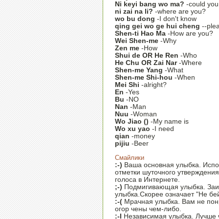
Ni keyi bang wo ma?
-could you
ni zai na li?
-where are you?
wo bu dong
-I don't know
qing gei wo ge hui cheng
--ple
Shen-ti Hao Ma
-How are you?
Wei Shen-me
-Why
Zen me
-How
Shui de OR He Ren
-Who
He Chu OR Zai Nar
-Where
Shen-me Yang
-What
Shen-me Shi-hou
-When
Mei Shi
-alright?
En
-Yes
Bu
-NO
Nan
-Man
Nuu
-Woman
Wo Jiao ()
-My name is
Wo xu yao
-I need
qian
-money
pijiu
-Beer
Смайлики
:-)
Ваша основная улыбка. Испо
отметки шуточного утверждения
голоса в Интернете.
;-)
Подмигивающая улыбка. Заи
улыбка.Скорее означает "Не бейт
:-(
Мрачная улыбка. Вам не пон
огор чены чем-либо.
:-I
Независимая улыбка. Лучше ч