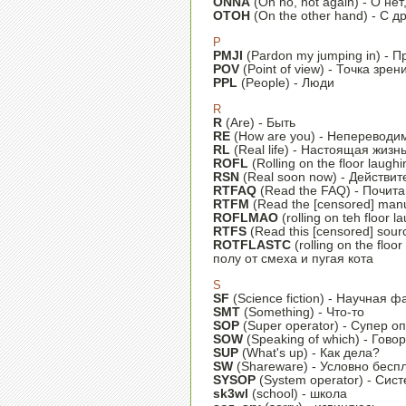
ONNA
(Oh no, not again) - О нет
OTOH
(On the other hand) - С д
P
PMJI
(Pardon my jumping in) - 
POV
(Point of view) - Точка зрен
PPL
(People) - Люди
R
R
(Are) - Быть
RE
(How are you) - Непереводим
RL
(Real life) - Настоящая жизн
ROFL
(Rolling on the floor laugh
RSN
(Real soon now) - Действит
RTFAQ
(Read the FAQ) - Почита
RTFM
(Read the [censored] manu
ROFLMAO
(rolling on teh floor
RTFS
(Read this [censored] sou
ROTFLASTC
(rolling on the floo
полу от смеха и пугая кота
S
SF
(Science fiction) - Научная ф
SMT
(Something) - Что-то
SOP
(Super operator) - Супер о
SOW
(Speaking of which) - Гово
SUP
(What's up) - Как дела?
SW
(Shareware) - Условно бесп
SYSOP
(System operator) - Сис
sk3wl
(school) - школа