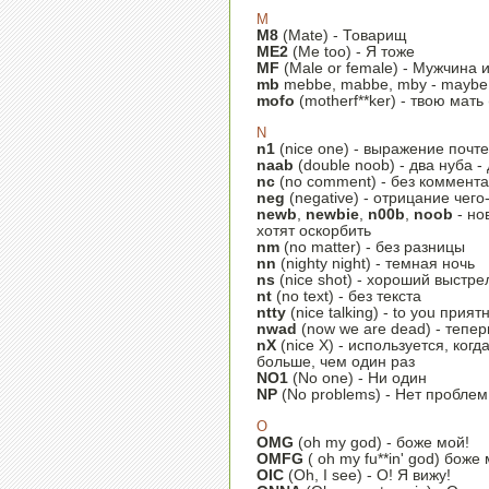
M
M8
(Mate) - Товарищ
ME2
(Me too) - Я тоже
MF
(Male or female) - Мужчина
mb
mebbe, mabbe, mby - maybe 
mofo
(motherf**ker) - твою мать
N
n1
(nice one) - выражение почт
naab
(double noob) - два нуба 
nc
(no comment) - без коммент
neg
(negative) - отрицание чего
newb
,
newbie
,
n00b
,
noob
- но
хотят оскорбить
nm
(no matter) - без разницы
nn
(nighty night) - темная ночь
ns
(nice shot) - хороший выстре
nt
(no text) - без текста
ntty
(nice talking) - to you прия
nwad
(now we are dead) - тепе
nX
(nice X) - используется, когд
больше, чем один раз
NO1
(No one) - Ни один
NP
(No problems) - Нет проблем
O
OMG
(oh my god) - боже мой!
OMFG
( oh my fu**in' god) боже
OIC
(Oh, I see) - О! Я вижу!