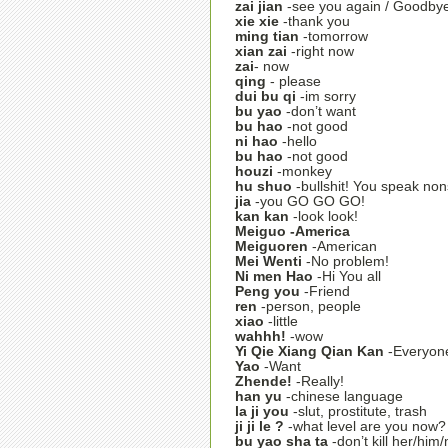
zai jian
-see you again / Goodby
xie xie
-thank you
ming tian
-tomorrow
xian zai
-right now
zai
- now
qing
- please
dui bu qi
-im sorry
bu yao
-don’t want
bu hao
-not good
ni hao
-hello
bu hao
-not good
houzi
-monkey
hu shuo
-bullshit! You speak no
jia
-you GO GO GO!
kan kan
-look look!
Meiguo
-America
Meiguoren
-American
Mei Wenti
-No problem!
Ni men Hao
-Hi You all
Peng you
-Friend
ren
-person, people
xiao
-little
wahhh!
-wow
Yi Qie Xiang Qian Kan
-Everyone
Yao
-Want
Zhende!
-Really!
han yu
-chinese language
la ji you
-slut, prostitute, trash
ji ji le ?
-what level are you now?
bu yao sha ta
-don’t kill her/him