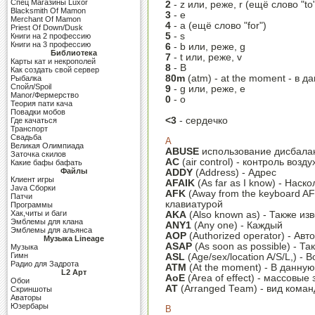
Cпец Магазины Luxor
2
- z или, реже, r (ещё слово "to
Blacksmith Of Mamon
3
- e
Merchant Of Mamon
4
- a (ещё слово "for")
Priest Of Down/Dusk
5
- s
Книги на 2 профессию
Книги на 3 профессию
6
- b или, реже, g
Библиотека
7
- t или, реже, v
Карты кат и некрополей
8
- B
Как создать свой сервер
80m
(atm) - at the moment - в 
Рыбалка
Спойл/Spoil
9
- g или, реже, e
Manor/Фермерство
0
- o
Теория пати кача
Повадки мобов
<3
- сердечко
Где качаться
Транспорт
Свадьба
A
Великая Олимпиада
ABUSE
использование дисбалан
Заточка скилов
AC
(air control) - контроль возду
Какие бафы бафать
Файлы
ADDY
(Address) - Адрес
Клиент игры
AFAIK
(As far as I know) - Наск
Java Сборки
AFK
(Away from the keyboard AFT
Патчи
клавиатурой
Программы
Хак,читы и баги
AKA
(Also known as) - Также изв
Эмблемы для клана
ANY1
(Any one) - Каждый
Эмблемы для альянса
AOP
(Authorized operator) - Ав
Музыка Lineage
ASAP
(As soon as possible) - Т
Музыка
Гимн
ASL
(Age/sex/location A/S/L,) - 
Радио для Задрота
ATM
(At the moment) - В данную
L2 Арт
АоЕ
(Area of effect) - массовые
Обои
AT
(Arranged Team) - вид кома
Скриншоты
Аваторы
Юзербары
B