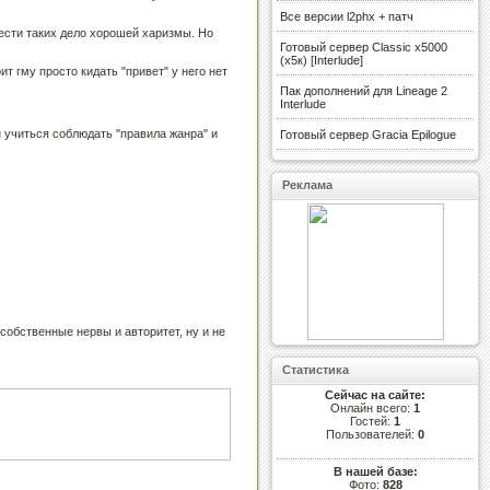
Все версии l2phx + патч
вести таких дело хорошей харизмы. Но
Готовый сервер Classic x5000
(х5к) [Interlude]
ит гму просто кидать "привет" у него нет
Пак дополнений для Lineage 2
Interlude
н учиться соблюдать "правила жанра" и
Готовый сервер Gracia Epilogue
Реклама
 собственные нервы и авторитет, ну и не
Статистика
Сейчас на сайте:
Онлайн всего:
1
Гостей:
1
Пользователей:
0
В нашей базе:
Фото:
828