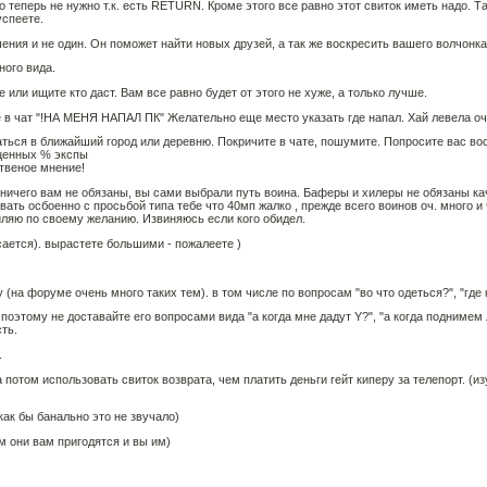
то теперь не нужно т.к. есть RETURN. Кроме этого все равно этот свиток иметь надо. 
успеете.
ения и не один. Он поможет найти новых друзей, а так же воскресить вашего волчонка,
ного вида.
 или ищите кто даст. Вам все равно будет от этого не хуже, а только лучше.
е в чат "!НА МЕНЯ НАПАЛ ПК" Желательно еще место указать где напал. Хай левела оч
аться в ближайший город или деревню. Покричите в чате, пошумите. Попросите вас во
оценных % экспы
твеное мнение!
ничего вам не обязаны, вы сами выбрали путь воина. Баферы и хилеры не обязаны ка
вать осбоенно с просьбой типа тебе что 40мп жалко , прежде всего воинов оч. много и
иляю по своему желанию. Извиняюсь если кого обидел.
сается). вырастете большими - пожалеете )
на форуме очень много таких тем). в том числе по вопросам "во что одеться?", "где к
, поэтому не доставайте его вопросами вида "а когда мне дадут Y?", "а когда поднимем
ть.
.
а потом использовать свиток возврата, чем платить деньги гейт киперу за телепорт. (и
как бы банально это не звучало)
м они вам пригодятся и вы им)