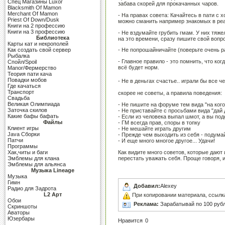
Cпец Магазины Luxor
забава скорей для прокачанных чаров.
Blacksmith Of Mamon
Merchant Of Mamon
- На правах совета: Качайтесь в пати с
Priest Of Down/Dusk
можно сманить например знакомых в реа
Книги на 2 профессию
Книги на 3 профессию
- Не вздумайте грубить гмам. У них тяже
Библиотека
на это времени, сразу пишите свой вопр
Карты кат и некрополей
Как создать свой сервер
- Не попрошайничайте (поверьте очень р
Рыбалка
- Главное правило - это помнить, что ко
Спойл/Spoil
всё будет норм.
Manor/Фермерство
Теория пати кача
Повадки мобов
- Не в деньгах счастье.. играли бы все 
Где качаться
Транспорт
скорее не советы, а правила поведения:
Свадьба
Великая Олимпиада
- Не пишите на форуме тем вида "на кого 
Заточка скилов
- Не приставайте с просьбами вида "дай 
Какие бафы бафать
- Если из человека выпал шмот, а вы под
Файлы
- ГМ всегда прав, споры в топку
Клиент игры
- Не мешайте играть другим
Java Сборки
- Прежде чем выходить из себя - подумай
Патчи
- И еще много многое другое... Удачи!
Программы
Как видите много советов, которые дают 
Хак,читы и баги
перестать уважать себя. Проще говоря, и
Эмблемы для клана
Эмблемы для альянса
Музыка Lineage
Музыка
Гимн
Добавил:
Alexey
Радио для Задрота
L2 Арт
При копировании материала, ссылка н
Обои
Реклама:
Зарабатывай по 100 рубл
Скриншоты
Аваторы
Юзербары
Нравится
0