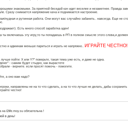
 хорошими знакомыми. За приятной беседой кач идет веселее и незаметнее. Правда за
ле. Сразу снимается напряжение кача и поднимается настроение.
лая/нудная и рутинная работа. Они могут вас случайно забанить.. навсегда. Еще не сто
ос.
аздражает). Есть много способ заработка аден!
гда ты включаешь эту игру,то ты попадаешь в РП в полном смысле этого слова,и долже
ИГРАЙТЕ ЧЕСТНО!
честно и админам меньше париться и играть не напряжно..
лучше пойти: Х или Y?" поверьте, такая тема уже есть, и даже не одна.
денег" - самим будет стыдно, как вырастете
обрали - верните. если просят помочь - помогите.
те, а оно вам надо?
игроки, направлены не на то что сделать, а на то что лучше не делать, дабы сохранить
грайте честно!
а l2life.moy.su обязательна !
ей в день!