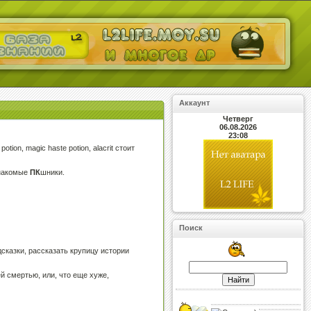
Аккаунт
Четверг
06.08.2026
23:08
on, magic haste potion, alacrit стоит
знакомые
ПК
шники.
Поиск
сказки, рассказать крупицу истории
й смертью, или, что еще хуже,