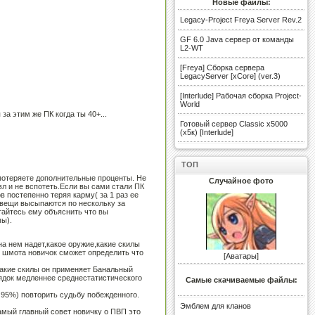
Новые файлы:
Legacy-Project Freya Server Rev.2
GF 6.0 Java сервер от команды
L2-WT
[Freya] Сборка сервера
LegacyServer [xCore] (ver.3)
[Interlude] Рабочая сборка Project-
World
 за этим же ПК когда ты 40+...
Готовый сервер Classic x5000
(х5к) [Interlude]
ТОП
 потеряете дополнительные проценты. Не
Случайное фото
вл и не вспотеть.Если вы сами стали ПК
в постепенно теряя карму( за 1 раз ее
 вещи высыпаются по нескольку за
ытайтесь ему объяснить что вы
мы).
на нем надет,какое оружие,какие скилы
й шмота новичок сможет определить что
[
Аватары
]
какие скилы он применяет Банальный
рядок медленнее среднестатистического
Самые скачиваемые файлы:
в 95%) повторить судьбу побежденного.
Эмблем для кланов
самый главный совет новичку о ПВП это