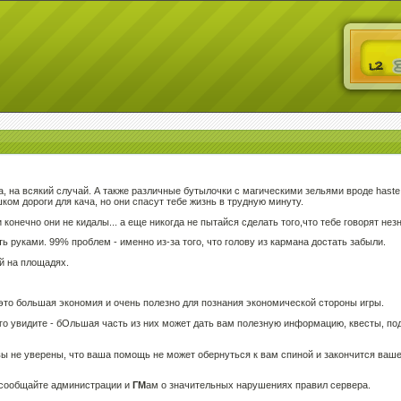
, на всякий случай. А также различные бутылочки с магическими зельями вроде haste poti
ком дороги для кача, но они спасут тебе жизнь в трудную минуту.
 конечно они не кидалы... а еще никогда не пытайся сделать того,что тебе говорят не
ать руками. 99% проблем - именно из-за того, что голову из кармана достать забыли.
й на площадях.
это большая экономия и очень полезно для познания экономической стороны игры.
го увидите - бОльшая часть из них может дать вам полезную информацию, квесты, под
 вы не уверены, что ваша помощь не может обернуться к вам спиной и закончится ваше
но сообщайте администрации и
ГМ
ам о значительных нарушениях правил сервера.