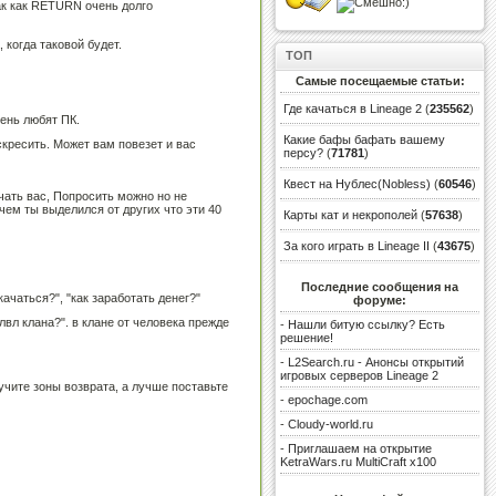
Так как RETURN очень долго
 когда таковой будет.
ТОП
Самые посещаемые статьи:
Где качаться в Lineage 2
(
235562
)
ень любят ПК.
Какие бафы бафать вашему
скресить. Может вам повезет и вас
персу?
(
71781
)
Квест на Нублес(Nobless)
(
60546
)
чать вас, Попросить можно но не
 чем ты выделился от других что эти 40
Карты кат и некрополей
(
57638
)
За кого играть в Lineage II
(
43675
)
Последние сообщения на
ачаться?", "как заработать денег?"
форуме:
 лвл клана?". в клане от человека прежде
-
Нашли битую ссылку? Есть
решение!
-
L2Search.ru - Анонсы открытий
игровых серверов Lineage 2
зучите зоны возврата, а лучше поставьте
-
epochage.com
-
Cloudy-world.ru
-
Приглашаем на открытие
KetraWars.ru MultiCraft x100