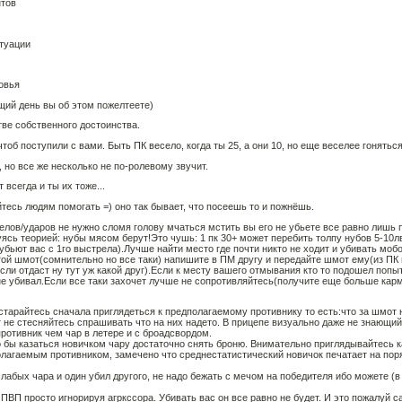
нтов
утуации
ровья
щий день вы об этом пожелтеете)
тве собственного достоинства.
 чтоб поступили с вами. Быть ПК весело, когда ты 25, а они 10, но еще веселее гоняться
 но все же несколько не по-ролевому звучит.
 всегда и ты их тоже...
йтесь людям помогать =) оно так бывает, что посеешь то и пожнёшь.
трелов/ударов не нужно сломя голову мчаться мстить вы его не убьете все равно лишь
уясь теорией: нубы мясом берут!Это чушь: 1 пк 30+ может перебить толпу нубов 5-10л
убьют вас с 1го выстрела).Лучше найти место где почти никто не ходит и убивать мобо
гой шмот(сомнительно но все таки) напишите в ПМ другу и передайте шмот ему(из ПК
если отдаст ну тут уж какой друг).Если к месту вашего отмывания кто то подошел поп
не убивал.Если все таки захочет лучше не сопротивляйтесь(получите еще больше кар
старайтесь сначала приглядеться к предполагаемому противнику то есть:что за шмот 
т не стесняйтесь спрашивать что на них надето. В прицепе визуально даже не знающи
противник чем чар в летере и с броадсвордом.
о бы казаться новичком чару достаточно снять броню. Внимательно приглядывайтесь 
олагаемым противником, замечено что среднестатистический новичок печатает на по
слабых чара и один убил другого, не надо бежать с мечом на победителя ибо можете (
ВП просто игнорируя агркссора. Убивать вас он все равно не будет. И это пожалуй 