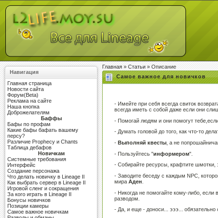
Главная
»
Статьи
» Описание
Навигация
Самое важное для новичков
Главная страница
Новости сайта
Форум(Beta)
Реклама на сайте
- Имейте при себя всегда свиток возврата
Наша кнопка
всегда иметь с собой даже если они слиш
Доброжелателям
Баффы
- Помогай людям и они помогут тебе,если
Бафы по профам
Какие бафы бафать вашему
- Думать головой до того, как что-то дел
персу?
Различие Prophecy и Chants
-
Выполняй квесты
, а не попрошайнича
Таблица дебафов
Новичкам
- Пользуйтесь "
информером
".
Системные требования
- Собирайте ресурсы, крафтите шмотки, 
Интерфейс
Создание персонажа
- Заводите беседу с каждым NPC, которо
Что делать новичку в Lineage II
мира
Аден
.
Как выбрать сервер в Lineage II
Игровой сленг и сокращения
- Никогда не помогайте кому-либо, если
За кого играть в Lineage II
разводом.
Бонусы новичков
Позиции камеры
- Да, и еще - доноси... эээ... обязатель
Самое важное новичкам
Разводы и обманы