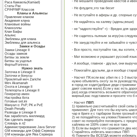
- Не мешайте проведению квестов и иве
Раса Камаель(Kamael)
Cтаты Рас
- Не флудите,это так бесит
CP/HP/MP Классов
Кланы и Альянсы
- Не вступайте в аферы и др. спорные с
Правление кланом
Академия клана
- Не кидайтесь на халяву (адены,веши)
Клановые войны
Кланхоллы
- не "задротствуйте" =) - Вредно для здо
Клан Бафы
Альянс
- Не садитесь пьяным за игру(на следую
Эмблемы для клана
Эмблемы для альянса
- Не занудствуйте и не забывайте о чувс
Замки и Осады
- Все просто, поступайте так, вы хотите,
Замки Lineage II
Осады замков
- Мат возможно и украшает русский язык,
Битвы за земли
Битвы за ущелья
- А вообще, главное - друзья, они выручат
Форты/Fortress
Нужно знать
- Помогайте друзьям, да и вообще стара
Заточка в Lineage II
Заточки и бонусы
- Насчет ПК:если вас убил пк с 1-3 выс
Проклятый меч Zariche
нужно объявлять охоту за пк руководств
Меч Akamanah
в город не ходит(добрые дяди стражники 
Охота в Lineage II
дают совсем мало).Если у вас есть доро
Телепорты в Lineage II
раз).когда отмоетесь возьмете обратно(
Генератор имен
мирный,вас подставили и просите что б 
Настройка бота
Готовые set.ini
- Насчет
ПВП
:
Мануал о: PvP, PK и PvE
1) правильно рассчитывайте свой силы (
Death Penalty
применяет. Для того что бы изучить шмо
Разводы в Lineage II
чар в бриге и с тарбаром более грозный 
Как заработать миллиард
2) не попадайтесь на уловки.Помните чт
Как сделать видео
совет но попробуйте поговорить с предп
Словарь в л2
хайлева не 100% совет но все таки.
Администрирование Java Server
3) Если вы видите что сражаются два не
GM команды для Офф Сервера
Старайтесь избегать массовых ПВП
GM команды для Ява Сервера
4) Помните Вы ВСЕГДА можете избежать П