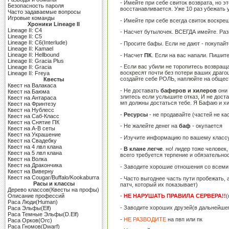
- Имейте при себе свиток возврата, но э
Безопасность пароля
восстанавливается. Уже 10 раз убежать 
Часто задаваемые вопросы
Игровые команды
- Имейте при себе всегда свиток воскреш
Хроники Lineage II
Lineage II: C4
- Насчет бутылочек. ВСЕГДА имейте. Раз
Lineage II: C5
Lineage II: C6(Interlude)
- Просите бафы. Если не дают - покупайте
Lineage II: Kamael
Lineage II: Hellbound
- Насчет
ПК
. Если на вас напали. Пишит
Lineage II: Gracia Plus
- Если вас убили не торопитесь возвращ
Lineage II: Gracia
воскресят почти без потери ваших драг
Lineage II: Freya
создайте себе РОЛЬ, наплюйте на общес
Квесты
Квест на Валакаса
- Не доставать
баферов и хилеров
они 
Квест на Баюма
злитесь если услышите отказ, И не доста
Квест на Антараса
мп должны достаться тебе. Я Бафаю и х
Квест на Фринтезу
Квест на Нублесс
-
Ресурсы
- не продавайте (частей не ка
Квест на Саб-Класс
Квест на Снятие ПК
- Не жалейте денег на
баф
- окупается
Квест на A-B сеты
Квест на Украшение
- Изучите информацию по вашему классу (
Квест на Свадебку
Квест на 4 лвл клана
-
В клане легче
. но! лидер тоже человек
Квест на 5 лвл клана
всего требуется терпение и обязательнос
Квест на Волка
Квест на Дракончика
- Заводите хорошие отношения со всеми
Квест на Виверну
Квест на Cougar/Buffalo/Kookaburra
- Часто выгоднее часть пути пробежать, 
Расы и классы
патч, который их показывает)
Дерево классов(Квесты на профы)
Описание профессий
-
НЕ НАРУШАТЬ ПРАВИЛА СЕРВЕРА!!
(
Раса Люди(Human)
- Заводите хороших друзей(в дальнейше
Раса Эльфы(Elf)
Раса Темные Эльфы(D.Elf)
-
НЕ РАЗВОДИТЕ
на пвп или пк
Раса Орков(Orc)
Раса Гномов(Dwarf)