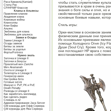
Раса Камаель(Kamael)
чтобы стать служителями культа
Cтаты Рас
призываются в храм в очень ра
CP/HP/MP Классов
знания о боге силы и огня, но 
Кланы и Альянсы
свойственной только расе орков
Правление кланом
Академия клана
основные боевые навыки, кото
Клановые войны
Кланхоллы
Стиль игры:
Клан Бафы
Альянс
Эмблемы для клана
Орки-мистики в основном заним
Эмблемы для альянса
физическим данным они приним
Замки и Осады
Их основными приемами являют
Замки Lineage II
помощи Холодного Огня (Icy Fl
Осады замков
Битвы за земли
Души (Soul Cry). Кроме того, к
Битвы за ущелья
они поглощают HP врага с помо
Форты/Fortress
восстанавливая свою собственн
Нужно знать
Заточка в Lineage II
Заточки и бонусы
Проклятый меч Zariche
Меч Akamanah
Охота в Lineage II
Телепорты в Lineage II
Генератор имен
Настройка бота
Готовые set.ini
Мануал о: PvP, PK и PvE
Death Penalty
Разводы в Lineage II
Как заработать миллиард
Как сделать видео
Словарь в л2
Администрирование Java Server
GM команды для Офф Сервера
GM команды для Ява Сервера