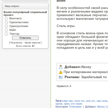
Воин
Наш опрос
В силу особенностей своей рас
мечем и различными видами ор
Более популярный социальный
применяют железные перчатки и
проект:
Вконтакте
используют магические татуиров
Одноклассники
Стиль игры:
Одногруппники
Майл
В основном стиль воина-орка по
Твиттер
орки обладают большой физиче
они хороши для начинающих игр
[
·
]
Результаты
Архив опросов
передвижения низкая. Кроме тог
Всего ответов:
67
попадания в цель как и у всей р
Добавил:
Alexey
При копировании материала,
Реклама:
Зарабатывай по 
Нравится
0
Теги:
хиро орк
,
читы orc
,
pvp orc
,
орк сила
орков
,
орки
,
кто такие
Категория:
Описание
| Добавил:
Alexey (1