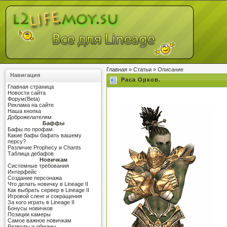
Главная
»
Статьи
» Описание
Навигация
Раса Орков.
Главная страница
Новости сайта
Форум(Beta)
Реклама на сайте
Наша кнопка
Доброжелателям
Баффы
Бафы по профам
Какие бафы бафать вашему
персу?
Различие Prophecy и Chants
Таблица дебафов
Новичкам
Системные требования
Интерфейс
Создание персонажа
Что делать новичку в Lineage II
Как выбрать сервер в Lineage II
Игровой сленг и сокращения
За кого играть в Lineage II
Бонусы новичков
Позиции камеры
Самое важное новичкам
Разводы и обманы