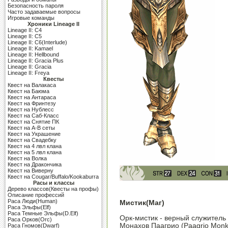
Безопасность пароля
Часто задаваемые вопросы
Игровые команды
Хроники Lineage II
Lineage II: C4
Lineage II: C5
Lineage II: C6(Interlude)
Lineage II: Kamael
Lineage II: Hellbound
Lineage II: Gracia Plus
Lineage II: Gracia
Lineage II: Freya
Квесты
Квест на Валакаса
Квест на Баюма
Квест на Антараса
Квест на Фринтезу
Квест на Нублесс
Квест на Саб-Класс
Квест на Снятие ПК
Квест на A-B сеты
Квест на Украшение
Квест на Свадебку
Квест на 4 лвл клана
Квест на 5 лвл клана
Квест на Волка
Квест на Дракончика
Квест на Виверну
Квест на Cougar/Buffalo/Kookaburra
Расы и классы
Дерево классов(Квесты на профы)
Описание профессий
Раса Люди(Human)
Мистик(Маг)
Раса Эльфы(Elf)
Раса Темные Эльфы(D.Elf)
Орк-мистик - верный служитель 
Раса Орков(Orc)
Монахов Паагрио (Paagrio Monk
Раса Гномов(Dwarf)