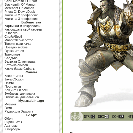
Cпец Магазины Luxor
Blacksmith Of Mamon
Merchant Of Mamon
Priest Of Down/Dusk
Книги на 2 профессию
Книги на 3 профессию
Библиотека
Карты кат и некрополей
Как создать свой сервер
Рыбалка
Спойл/Spoil
Manor/Фермерство
Теория пати кача
Повадки мобов
Где качаться
Транспорт
Свадьба
Великая Олимпиада
Заточка скилов
Какие бафы бафать
Файлы
Клиент игры
Java Сборки
Патчи
Программы
Хак,читы и баги
Эмблемы для клана
Эмблемы для альянса
Музыка Lineage
Музыка
Гимн
Радио для Задрота
L2 Арт
Обои
Скриншоты
Аваторы
Юзербары