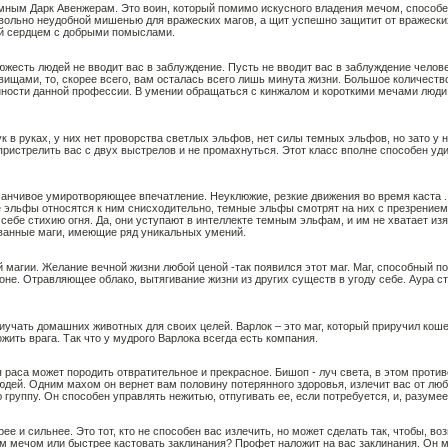
мным Дарк Авенжерам. Это воин, который помимо искусного владения мечом, способе
вольно неудобной мишенью для вражеских магов, а щит успешно защитит от вражеских
ый сердцем с добрыми помыслами.
южесть людей не вводит вас в заблуждение. Пусть не вводит вас в заблуждение челове
вищами, то, скорее всего, вам осталась всего лишь минута жизни. Большое количество
нности данной профессии. В умении обращаться с кинжалом и короткими мечами люди 
ук в руках, у них нет проворства светлых эльфов, нет силы темных эльфов, но зато у
ристрелить вас с двух выстрелов и не промахнуться. Этот класс вполне способен удив
манчивое умиротворяющее впечатление. Неуклюжие, резкие движения во время каста 
 эльфы относятся к ним снисходительно, темные эльфы смотрят на них с презрением
себе стихию огня. Да, они уступают в интеллекте темным эльфам, и им не хватает из
ованные маги, имеющие ряд уникальных умений.
магии. Желание вечной жизни любой ценой -так появился этот маг. Маг, способный по
роне. Отравляющее облако, вытягивание жизни из других существ в угоду себе. Аура с
иучать домашних животных для своих целей. Варлок – это маг, который приручил коше
жить врага. Так что у мудрого Варлока всегда есть компания.
я раса может породить отвратительное и прекрасное. Бишоп - луч света, в этом прот
дей. Одним махом он вернет вам половину потерянного здоровья, излечит вас от лю
группу. Он способен управлять нежитью, отпугивать ее, если потребуется, и, разумее
трее и сильнее. Это тот, кто не способен вас излечить, но может сделать так, чтобы, 
м мечом или быстрее кастовать заклинания? Профет наложит на вас заклинания. Он 