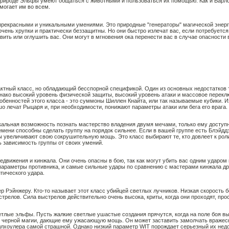
природе Эльфы умеют общаться с животными и пользоваться их помощью. Как и Варлок
могает им во всем.
прекрасными и уникальными умениями. Это природные "генераторы" магической энерг
чень хрупки и практически беззащитны. Но они быстро излечат вас, если потребуется,
вить или оглушить вас. Они могут в мгновения ока перенести вас в случае опасности 
актный класс, но обладающий бесспорной спецификой. Один из основных недостатков 
нако высокий уровень физической защиты, высокий уровень атаки и массовое перекл
собенностей этого класса - это суммоны Шиллен Кнайта, или так называемые кубики. И
шо лечат Рыцаря и, при необходимости, понижают параметры атаки или бега его врага.
икальная возможность познать мастерство владения двумя мечами, только ему доступн
ени способны сделать группу на порядок сильнее. Если в вашей группе есть Блэйддэ
 увеличивают свою сокрушительную мощь. Это класс выбирают те, кто довлеет к роли 
 зависимость группы от своих умений.
едвижения и кинжала. Они очень опасны в бою, так как могут убить вас одним ударом 
араметры противника, и самые сильные удары по сравнению с мастерами кинжала друг
тического удара.
р Рэйнжеру. Кто-то называет этот класс убийцей светлых лучников. Низкая скорость 
трелов. Сила выстрелов действительно очень высока, криты, когда они проходят, пр
етлые эльфы. Пусть жалкие светлые ушастые создания прячутся, когда на поле боя в
ы черной магии, дающие ему ужасающую мощь. Он может заставить замолчать вражеск
ллхоулера самой страшной. Однако низкий параметр WIT порождает серьезный их недо