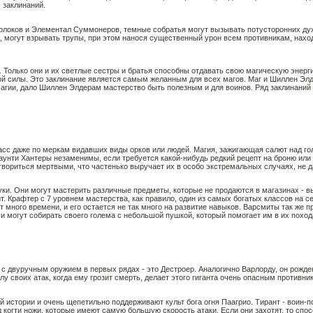
 заклинаний.
Варлоков и Элементал Суммонеров, темные собратья могут вызывать потусторонних ду
, могут взрывать трупы, при этом нанося существенный урон всем противникам, нахо
. Только они и их светлые сестры и братья способны отдавать свою магическую энер
й силы. Это заклинание является самым желанным для всех магов. Маг и Шиллен Элд
 магии, дало Шиллен Элдерам мастерство быть полезным и для воинов. Ряд заклинани
асс даже по меркам видавших виды орков или людей. Магия, зажигающая салют над гол
унти Хантеры незаменимы, если требуется какой-нибудь редкий рецепт на броню или 
твориться мертвыми, что частенько выручает их в особо экстремальных случаях, не д
руки. Они могут мастерить различные предметы, которые не продаются в магазинах - в
т. Крафтер с 7 уровнем мастерства, как правило, один из самых богатых классов на с
ет много времени, и его остается не так много на развитие навыков. Варсмиты так же
 могут собирать своего голема с небольшой пушкой, который помогает им в их поход
 с двуручным оружием в первых рядах - это Дестроер. Аналогично Варлорду, он рожде
у своих атак, когда ему грозит смерть, делает этого гиганта очень опасным противни
ей истории и очень щепетильно поддерживают культ бога огня Паагрио. Тирант - воин-п
 когти ножи, которые имеют самую большую скорость атаки. Если они захотят, то спо