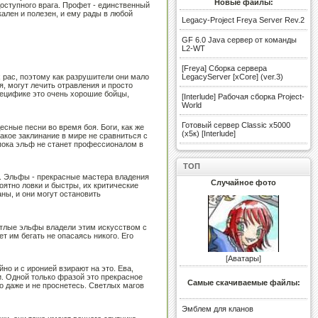
Новые файлы:
доступного врага. Профет - единственный
кален и полезен, и ему рады в любой
Legacy-Project Freya Server Rev.2
GF 6.0 Java сервер от команды
L2-WT
[Freya] Сборка сервера
 рас, поэтому как разрушители они мало
LegacyServer [xCore] (ver.3)
, могут лечить отравления и просто
пецифике это очень хорошие бойцы,
[Interlude] Рабочая сборка Project-
World
Готовый сервер Classic x5000
есные песни во время боя. Боги, как же
(х5к) [Interlude]
какое заклинание в мире не сравниться с
 пока эльф не станет профессионалом в
ТОП
е. Эльфы - прекрасные мастера владения
Случайное фото
оятно ловки и быстры, их критические
ны, и они могут остановить
ветлые эльфы владели этим искусством с
т им бегать не опасаясь никого. Его
[
Аватары
]
но и с иронией взирают на это. Ева,
. Одной только фразой это прекрасное
Самые скачиваемые файлы:
о даже и не проснетесь. Светлых магов
Эмблем для кланов