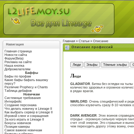
Главная
»
Статьи
» Описание
Навигация
Описание профессий
Главная страница
Новости сайта
Форум(Beta)
Реклама на сайте
Наша кнопка
Доброжелателям
Баффы
Л
юди
Бафы по профам
Какие бафы бафать вашему
персу?
GLADIATOR
. Битва без оглядки на тыл
Различие Prophecy и Chants
количество здоровья и огромное количес
Таблица дебафов
в рядах врагов.
Новичкам
Системные требования
WARLORD
. Очень специфический и редк
Интерфейс
способен изувечить сразу 8-10 человек 
Создание персонажа
Что делать новичку в Lineage II
Как выбрать сервер в Lineage II
DARK AVENGER
. Этих воинов справедл
Игровой сленг и сокращения
отродье - огромную сильную черную пант
За кого играть в Lineage II
счет этой энергии. Это страшные и вын
Бонусы новичков
чем переходить дорогу этому воину, оче
Позиции камеры
Самое важное новичкам
Разводы и обманы