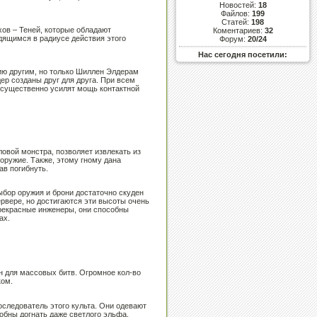
Новостей:
18
Файлов:
199
Статей:
198
хов – Теней, которые обладают
Коментариев:
32
дящимся в радиусе действия этого
Форум:
20/24
Нас сегодня посетили:
гию другим, но только Шиллен Элдерам
ер созданы друг для друга. При всем
й существенно усилят мощь контактной
овой монстра, позволяет извлекать из
оружие. Также, этому гному дана
ав погибнуть.
ыбор оружия и брони достаточно скуден
ервере, но достигаются эти высоты очень
 прекрасные инженеры, они способны
ах.
н для массовых битв. Огромное кол-во
ком.
оследователь этого культа. Они одевают
собны догнать даже светлого эльфа.