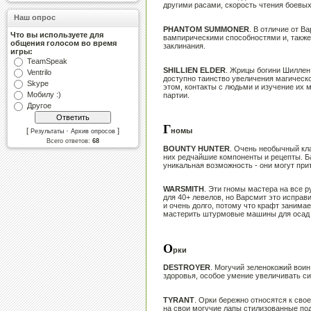
другими расами, скорость чтения боевых
Наш опрос
PHANTOM SUMMONER
. В отличие от 
Что вы используете для
вампирическими способностями и, также
общения голосом во время
заклинания.
игры:
TeamSpeak
SHILLIEN ELDER
. Жрицы богини Шиллен
Ventrilo
доступно таинство увеличения магическо
Skype
этом, контакты с людьми и изучение их
Мобилу :)
партии.
Другое
Г
[
·
]
номы
Результаты
Архив опросов
Всего ответов:
68
BOUNTY HUNTER
. Очень необычный кл
них редчайшие компоненты и рецепты. Ба
уникальная возможность - они могут при
WARSMITH
. Эти гномы мастера на все 
для 40+ левелов, но Варсмит это исправи
и очень долго, потому что крафт занима
мастерить штурмовые машины для осад и
О
рки
DESTROYER
. Могучий зеленокожий воин
здоровья, особое умение увеличивать сил
TYRANT
. Орки бережно относятся к сво
на свои могучие лапы стилизованные под