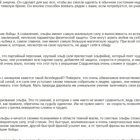
й энергии. Он сделает для вас все, чтобы вы смогли одолеть в обычном состоянии не
ь тяжелую броню. Он вполне способен воевать рядом с вами, если потребуется, он уни
кие бойцы. К сожалению, эльфы имеют самую маленькую силу и выносливость из всех
 заклинаний, неплохие параметры физической защиты. Они могут агрить мобов на себя
а-кубика и, самое главное, они имеют самую большую магическую защиту. При всей с
нии и, которые, несмотря на свою хрупкость, не дадут себя в обиду.
r, это партийный персонаж, хрупкий эльф (или прелестная эльфийка), который поет чуд
льны, они усиливают всю партию сразу, добавляя ей защиты, скорости и уворота, и ни
й очень мало, потому что этот путь к вершинам Сордсингера очень сложен и труден,
а с кинжалом кажется такой безобидной? Поверьте, это очень обманчивое впечатлени
кой силой, и в силе они уступают своим темным собратьям и людям, однако, они невер
нивать этих бойцов. Мать природа даровала им уникальное умение залечивать свои ра
 призвание эльфа. Это то умение, в котором с ним никто не может сравниться, ведь с
 как правило, обречены на судьбу одиночки. Им не нужен никто - их скорость позволяе
кого стрелка невероятно сложно и трудно.
эльфы и кичатся своими познаниями в области темной магии, то светлые эльфы спокой
евероятную силу этой стихии. Это быстрые, молниеносные и очень смертоносные маги
азом заклинания, другой быстрой фразой усыпит вас, а от третьей фразы вы возможн
йшие бойцы.