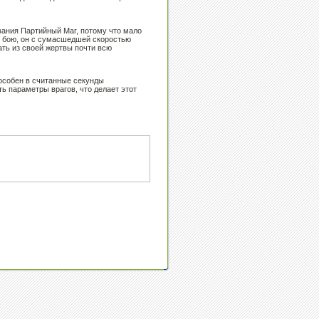
звания Партийный Маг, потому что мало
 в бою, он с сумасшедшей скоростью
ать из своей жертвы почти всю
особен в считанные секунды
ь параметры врагов, что делает этот