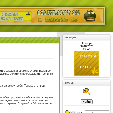
Аккаунт
Четверг
06.08.2026
17:43
усство владения двумя мечами. Большое
ддержке целителя прокладывать тропинки
Поиск
агов вокруг себя. Только этот воин
.
способен призывать себе в помощь адское
ывающего тела и лечить свои раны за
огих врагов. Подумайте 50 раз, прежде