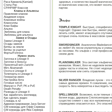
здоровья, и количество вашей магическо
Раса Камаель(Kamael)
из магических классов, кто может носит
Cтаты Рас
партии.
CP/HP/MP Классов
Кланы и Альянсы
Правление кланом
Академия клана
Э
Клановые войны
льфы
Кланхоллы
Клан Бафы
TEMPLE KNIGHT
. Быстрые, специфичес
Альянс
подходят. Однако они быстры, имеют ряд
Эмблемы для клана
лечить себя, имеют атакующего спутник
Эмблемы для альянса
которые очень полезны в массовом сраже
Замки и Осады
Замки Lineage II
Осады замков
SWORDSINGER
. Аналогично Bladedance
Битвы за земли
их любят! Их песни изумительны и уника
Битвы за ущелья
их песнями. Но эльфов с этой профессие
Форты/Fortress
своем деле.
Нужно знать
Заточка в Lineage II
Заточки и бонусы
PLAINSWALKER
. Эта светлая эльфиечк
Проклятый меч Zariche
кинжалом. Может, боги не наделили вели
Меч Akamanah
удары часты и опасны. Не стоит недооце
Охота в Lineage II
кровотечение или снять отравление.
Телепорты в Lineage II
Генератор имен
Настройка бота
SILVER RANGER
. Владение луком - это
Готовые set.ini
самых древних времен. К сожалению, они,
Мануал о: PvP, PK и PvE
скорость бега невероятна и выследить та
Death Penalty
Разводы в Lineage II
SPELLSINGER
. Возможно, если темные 
Как заработать миллиард
богиня воды, даровала Спеллсингерам н
Как сделать видео
существо снимет с вас все наложенные р
Словарь в л2
справедливо опасаются все. Это опасне
Администрирование Java Server
GM команды для Офф Сервера
GM команды для Ява Сервера