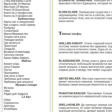
ELEMENTAL SUMMONER
. Живущие на 
Cпец Магазины Luxor
Красивого беглого Единорога, который по
Blacksmith Of Mamon
Merchant Of Mamon
Priest Of Down/Dusk
ELVEN ELDER
. Прекрасные существа с 
Книги на 2 профессию
окружающими. Они чисты и светлы, они о
Книги на 3 профессию
искалеченные тела, они не позволят отра
Библиотека
ваши жизни.
Карты кат и некрополей
Как создать свой сервер
Рыбалка
Спойл/Spoil
Т
Manor/Фермерство
ёмные эльфы
Теория пати кача
Повадки мобов
Где качаться
SHILLIEN KNIGHT
. Очень хороший конт
Транспорт
поэтому низкое количество здоровья. Од
Свадьба
этого класса отличного танка. Одна из о
Великая Олимпиада
количество кристаллов, однако они хоро
Заточка скилов
Какие бафы бафать
Файлы
BLADEDANCER
. Этому классу дана ун
Клиент игры
относительно небольшой промежуток врем
Java Сборки
магия мощнее, а ваши критические удары
Патчи
первые роли и между тем любит ощущать
Программы
Хак,читы и баги
ABYSS WALKER
. Мастера скрытного пер
Эмблемы для клана
имеют несколько навыков, понижающих п
Эмблемы для альянса
Волкера самая меньшая вероятность кри
Музыка Lineage
Музыка
Гимн
PHANTOM RANGER
. Противовес Сильве
Радио для Задрота
но компенсируется невероятной сила выс
L2 Арт
Обои
Скриншоты
SPELLHOWLER
. Да трепещут жалкие св
Аваторы
сокрушительна, он знает великие обряд
Юзербары
значения интеллекта, делают магию Спе