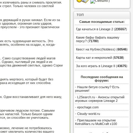
н излечивать раны и снимать проклятия.
 стрел. Только человек со светлой
ТОП
к держащий в руках кинжал. Если из-за
Самые посещаемые статьи:
 здоровья, огромная сила ударов,
преуспели - это признают практически
Где качаться в Lineage 2
(
235557
)
Какие бафы бафать вашему
 них есть чудовищная меткость. Это
персу?
(
71780
)
лять, особенно на осадах, и, когда-
Квест на Нублес(Nobless)
(
60546
)
Карты кат и некрополей
(
57638
)
... Само существование людей магов
. Однако, пытливый ум людей и их
ящества движений светлых, однако Сорки
За кого играть в Lineage II
(
43675
)
Последние сообщения на
днять мертвого, который будет без
форуме:
траха исходящая от них способна
-
Нашли битую ссылку? Есть
решение!
к. Одни восстанавливают для него ману,
-
L2Search.ru - Анонсы открытий
игровых серверов Lineage 2
-
epochage.com
иворечивом людском потоке. Самыми
-
Cloudy-world.ru
бых напастей. Только Бишоп одним
тся, он способен ее уничтожать.
-
Приглашаем на открытие
KetraWars.ru MultiCraft x100
возможно, лечение не потребовалось
может увеличить количество вашего