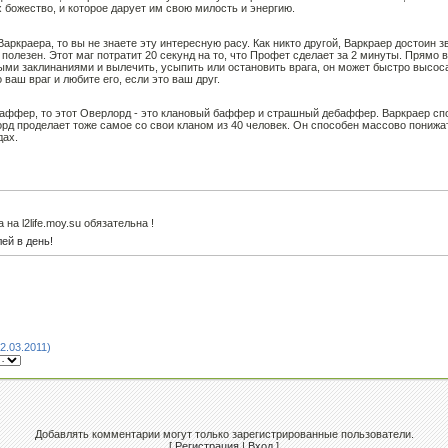
 божество, и которое дарует им свою милость и энергию.
 Варкраера, то вы не знаете эту интересную расу. Как никто другой, Варкраер достоин 
 полезен. Этот маг потратит 20 секунд на то, что Профет сделает за 2 минуты. Прямо
ми заклинаниями и вылечить, усыпить или остановить врага, он может быстро высос
 ваш враг и любите его, если это ваш друг.
баффер, то этот Оверлорд - это клановый баффер и страшный дебаффер. Варкраер сп
орд проделает тоже самое со свои кланом из 40 человек. Он способен массово понижат
дах.
а l2life.moy.su обязательна !
ей в день!
2.03.2011)
Добавлять комментарии могут только зарегистрированные пользователи.
[
Регистрация
|
Вход
]