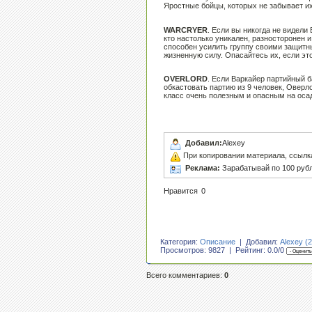
Яростные бойцы, которых не забывает их
WARCRYER
. Если вы никогда не видели
кто настолько уникален, разносторонен и
способен усилить группу своими защитны
жизненную силу. Опасайтесь их, если это
OVERLORD
. Если Варкайер партийный 
обкастовать партию из 9 человек, Оверл
класс очень полезным и опасным на оса
Добавил:
Alexey
При копировании материала, ссылка н
Реклама:
Зарабатывай по 100 рубл
Нравится
0
Категория:
Описание
| Добавил:
Alexey (2
Просмотров: 9827 | Рейтинг:
0.0
/
0
Всего комментариев
:
0