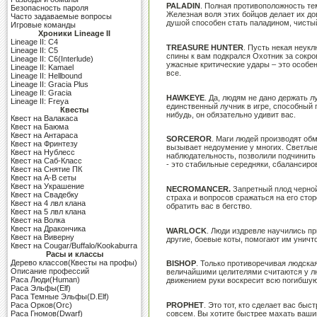
PALADIN
. Полная противоположность те
Безопасность пароля
Железная воля этих бойцов делает их до
Часто задаваемые вопросы
душой способен стать паладином, чист
Игровые команды
Хроники Lineage II
Lineage II: C4
TREASURE HUNTER
. Пусть некая неукл
Lineage II: C5
спины к вам подкрался Охотник за сокро
Lineage II: C6(Interlude)
ужасные критические удары – это особе
Lineage II: Kamael
все.
Lineage II: Hellbound
Lineage II: Gracia Plus
Lineage II: Gracia
HAWKEYE
. Да, людям не дано держать л
Lineage II: Freya
единственный лучник в игре, способный п
Квесты
нибудь, он обязательно удивит вас.
Квест на Валакаса
Квест на Баюма
Квест на Антараса
SORCEROR
. Маги людей производят об
Квест на Фринтезу
вызывает недоумение у многих. Светлые
Квест на Нублесс
наблюдательность, позволили подчинить 
Квест на Саб-Класс
- это стабильные середняки, сбалансир
Квест на Снятие ПК
Квест на A-B сеты
Квест на Украшение
NECROMANCER.
Запретный плод черной 
Квест на Свадебку
страха и вопросов сражаться на его сто
Квест на 4 лвл клана
обратить вас в бегство.
Квест на 5 лвл клана
Квест на Волка
Квест на Дракончика
WARLOCK
. Люди издревле научились пр
Квест на Виверну
другие, боевые коты, помогают им уничто
Квест на Cougar/Buffalo/Kookaburra
Расы и классы
Дерево классов(Квесты на профы)
BISHOP
. Только противоречивая людска
Описание профессий
величайшими целителями считаются у лю
Раса Люди(Human)
движением руки воскресит всю погибшую 
Раса Эльфы(Elf)
Раса Темные Эльфы(D.Elf)
PROPHET
. Это тот, кто сделает вас быс
Раса Орков(Orc)
совсем. Вы хотите быстрее махать ваши
Раса Гномов(Dwarf)