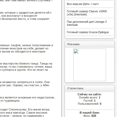
и, они тоже имеют вечного спутника –
Все версии l2phx + патч
Готовый сервер Classic x5000
ии, которые с щедростью делятся ей с
(х5к) [Interlude]
 они восплачут и воскресят
в безопасное место, и этим сохранят
Пак дополнений для Lineage 2
Interlude
Готовый сервер Gracia Epilogue
Реклама
темных эльфов, низкое телосложение и
ючение монстров на себя, делают из
х вызов их обходится в некоторое
о мастерство боевого танца. Танцы на
нсер, то вы становитесь точнее, ваша
суппорта в группе. Кто не лезет на
и незаметно затеряться в толпе. Они
их рас. Однако, на счастье, у Абис
Статистика
Сейчас на сайте:
бега является основным его недостатком,
Онлайн всего:
1
осто чудовищны.
Гостей:
1
Пользователей:
0
ыходит Спеллхоулер. Его магия ветра
В нашей базе:
ого мага навсегда. Самое высокое
Фото:
828
статок – низкую, по сравнению с