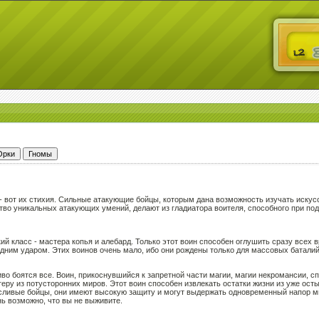
ы - вот их стихия. Сильные атакующие бойцы, которым дана возможность изучать иск
тво уникальных атакующих умений, делают из гладиатора воителя, способного при по
ий класс - мастера копья и алебард. Только этот воин способен оглушить сразу всех вр
одним ударом. Этих воинов очень мало, ибо они рождены только для массовых баталий
иво боятся все. Воин, прикоснувшийся к запретной части магии, магии некромансии, 
еру из потусторонних миров. Этот воин способен извлекать остатки жизни из уже ост
осливые бойцы, они имеют высокую защиту и могут выдержать одновременный напор мн
нь возможно, что вы не выживите.