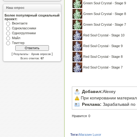
Green Soul Crystal - Stage 9
Наш опрос
Green Soul Crystal - Stage 8
Более популярный социальный
проект:
Вконтакте
Green Soul Crystal - Stage 7
Одноклассники
Одногруппники
Red Soul Crystal - Stage 10
Майл
Твиттер
Red Soul Crystal - Stage 9
[
·
]
Результаты
Архив опросов
Red Soul Crystal - Stage 8
Всего ответов:
67
Red Soul Crystal - Stage 7
Добавил:
Alexey
При копировании материала,
Реклама:
Зарабатывай по 
Нравится
0
Теги:
Магазин Luxor