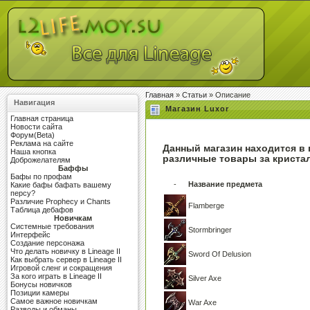
Главная
»
Статьи
» Описание
Навигация
Магазин Luxor
Главная страница
Новости сайта
Форум(Beta)
Реклама на сайте
Данный магазин находится в 
Наша кнопка
различные товары за кристал
Доброжелателям
Баффы
Бафы по профам
-
Название предмета
Какие бафы бафать вашему
персу?
Различие Prophecy и Chants
Flamberge
Таблица дебафов
Новичкам
Системные требования
Stormbringer
Интерфейс
Создание персонажа
Что делать новичку в Lineage II
Sword Of Delusion
Как выбрать сервер в Lineage II
Игровой сленг и сокращения
За кого играть в Lineage II
Silver Axe
Бонусы новичков
Позиции камеры
Самое важное новичкам
War Axe
Разводы и обманы