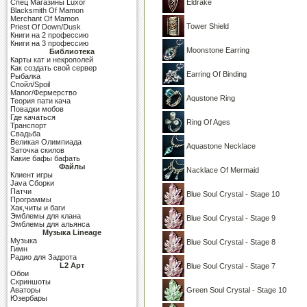
Cпец Магазины Luxor
Eldrake
Blacksmith Of Mamon
Merchant Of Mamon
Tower Shield
Priest Of Down/Dusk
Книги на 2 профессию
Книги на 3 профессию
Moonstone Earring
Библиотека
Карты кат и некрополей
Как создать свой сервер
Earring Of Binding
Рыбалка
Спойл/Spoil
Manor/Фермерство
Aqustone Ring
Теория пати кача
Повадки мобов
Где качаться
Ring Of Ages
Транспорт
Свадьба
Великая Олимпиада
Aquastone Necklace
Заточка скилов
Какие бафы бафать
Файлы
Nacklace Of Mermaid
Клиент игры
Java Сборки
Патчи
Blue Soul Crystal - Stage 10
Программы
Хак,читы и баги
Эмблемы для клана
Blue Soul Crystal - Stage 9
Эмблемы для альянса
Музыка Lineage
Музыка
Blue Soul Crystal - Stage 8
Гимн
Радио для Задрота
L2 Арт
Blue Soul Crystal - Stage 7
Обои
Скриншоты
Аваторы
Green Soul Crystal - Stage 10
Юзербары