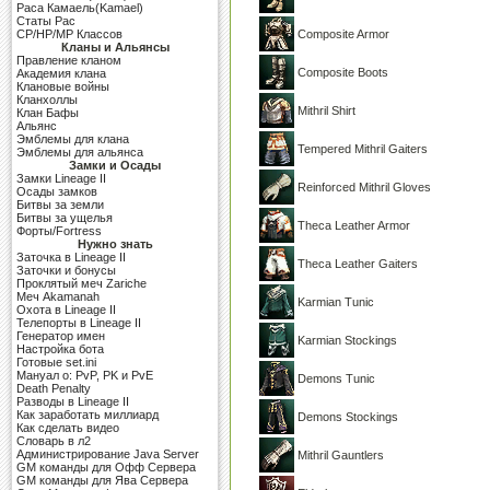
Раса Камаель(Kamael)
Cтаты Рас
CP/HP/MP Классов
Composite Armor
Кланы и Альянсы
Правление кланом
Composite Boots
Академия клана
Клановые войны
Кланхоллы
Mithril Shirt
Клан Бафы
Альянс
Эмблемы для клана
Tempered Mithril Gaiters
Эмблемы для альянса
Замки и Осады
Замки Lineage II
Reinforced Mithril Gloves
Осады замков
Битвы за земли
Битвы за ущелья
Theca Leather Armor
Форты/Fortress
Нужно знать
Заточка в Lineage II
Theca Leather Gaiters
Заточки и бонусы
Проклятый меч Zariche
Меч Akamanah
Karmian Tunic
Охота в Lineage II
Телепорты в Lineage II
Генератор имен
Karmian Stockings
Настройка бота
Готовые set.ini
Мануал о: PvP, PK и PvE
Demons Tunic
Death Penalty
Разводы в Lineage II
Как заработать миллиард
Demons Stockings
Как сделать видео
Словарь в л2
Администрирование Java Server
Mithril Gauntlers
GM команды для Офф Сервера
GM команды для Ява Сервера