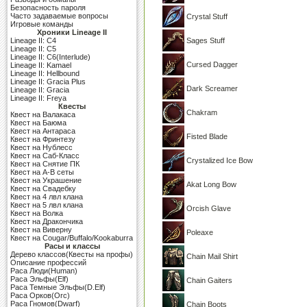
Безопасность пароля
Часто задаваемые вопросы
Crystal Stuff
Игровые команды
Хроники Lineage II
Lineage II: C4
Sages Stuff
Lineage II: C5
Lineage II: C6(Interlude)
Cursed Dagger
Lineage II: Kamael
Lineage II: Hellbound
Lineage II: Gracia Plus
Dark Screamer
Lineage II: Gracia
Lineage II: Freya
Квесты
Chakram
Квест на Валакаса
Квест на Баюма
Квест на Антараса
Fisted Blade
Квест на Фринтезу
Квест на Нублесс
Квест на Саб-Класс
Crystalized Ice Bow
Квест на Снятие ПК
Квест на A-B сеты
Квест на Украшение
Akat Long Bow
Квест на Свадебку
Квест на 4 лвл клана
Квест на 5 лвл клана
Orcish Glave
Квест на Волка
Квест на Дракончика
Квест на Виверну
Poleaxe
Квест на Cougar/Buffalo/Kookaburra
Расы и классы
Дерево классов(Квесты на профы)
Chain Mail Shirt
Описание профессий
Раса Люди(Human)
Раса Эльфы(Elf)
Chain Gaiters
Раса Темные Эльфы(D.Elf)
Раса Орков(Orc)
Раса Гномов(Dwarf)
Chain Boots