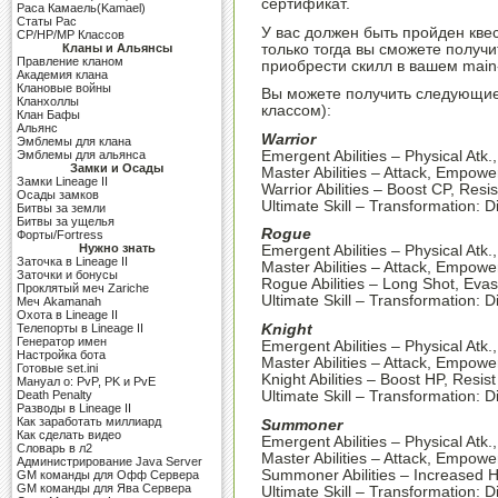
сертификат.
Раса Камаель(Kamael)
Cтаты Рас
У вас должен быть пройден квес
CP/HP/MP Классов
только тогда вы сможете получи
Кланы и Альянсы
Правление кланом
приобрести скилл в вашем main-
Академия клана
Клановые войны
Вы можете получить следующие
Кланхоллы
классом):
Клан Бафы
Альянс
Warrior
Эмблемы для клана
Emergent Abilities – Physical Atk.
Эмблемы для альянса
Замки и Осады
Master Abilities – Attack, Empowe
Замки Lineage II
Warrior Abilities – Boost CP, Resis
Осады замков
Ultimate Skill – Transformation: D
Битвы за земли
Битвы за ущелья
Rogue
Форты/Fortress
Нужно знать
Emergent Abilities – Physical Atk.
Заточка в Lineage II
Master Abilities – Attack, Empowe
Заточки и бонусы
Rogue Abilities – Long Shot, Evas
Проклятый меч Zariche
Ultimate Skill – Transformation: 
Меч Akamanah
Охота в Lineage II
Телепорты в Lineage II
Knight
Генератор имен
Emergent Abilities – Physical Atk.
Настройка бота
Master Abilities – Attack, Empowe
Готовые set.ini
Knight Abilities – Boost HP, Resis
Мануал о: PvP, PK и PvE
Death Penalty
Ultimate Skill – Transformation: D
Разводы в Lineage II
Как заработать миллиард
Summoner
Как сделать видео
Emergent Abilities – Physical Atk.
Словарь в л2
Master Abilities – Attack, Empowe
Администрирование Java Server
Summoner Abilities – Increased HP
GM команды для Офф Сервера
GM команды для Ява Сервера
Ultimate Skill – Transformation: