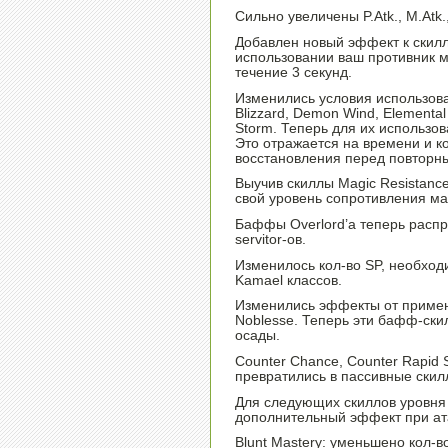
Сильно увеличены P.Atk., M.Atk.,
Добавлен новый эффект к скилла
использовании ваш противник м
течение 3 секунд.
Изменились условия использова
Blizzard, Demon Wind, Elemental
Storm. Теперь для их использо
Это отражается на времени и к
восстановления перед повторны
Выучив скиллы Magic Resistance
свой уровень сопротивления ма
Баффы Overlord’а теперь распро
servitor-ов.
Изменилось кол-во SP, необход
Kamael классов.
Изменились эффекты от примен
Noblesse. Теперь эти бафф-ски
осады.
Counter Chance, Counter Rapid 
превратились в пассивные скил
Для следующих скиллов уровня
дополнительный эффект при ат
Blunt Mastery: уменьшено кол-