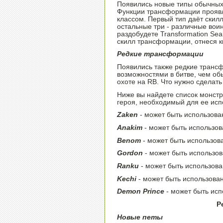
Появились новые типы обычных
Функции трансформации проявл
классом. Первый тип даёт скилл
остальные три - различные воин
раздобудете Transformation Sea
скилл трансформации, отнеся кн
Редкие трансформации
Появились также редкие транс
возможностями в битве, чем об
охоте на RB. Что нужно сделать 
Ниже вы найдете список монстро
героя, необходимый для ее исп
Zaken
- может быть использова
Anakim
- может быть использо
Benom
- может быть использов
Gordon
- может быть использо
Ranku
- может быть использов
Kechi
- может быть использова
Demon Prince
- может быть ис
P
Новые петы