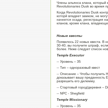
Члены альянса клана, который в
Revolutionaries Dusk во время 
Когда Revolutionaries Dusk контр
которй владеет замком, не мог
начнется осада, регистрация н
кланов, кроме клана, владеюще
Новые квесты
Появилось 22 новых квеста. В 
30-40, вы получите штраф, если
более. Ниже следует список нов
Temple Executor
-- Уровень – 35
-- Тип – одноразовый квест
-- Описание – Чтобы получить Ha
доказывает вашу преданность Ei
разрешить его дилемму.
-- Стартовый город/деревня – D
-- NPC - Shegfield
Temple Missionary
-- Уровень – 35