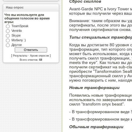
Сброс скиллов
Наш опрос
Avant-Garde NPC в Ivory Tower
которые вы получили через ваш 
Что вы используете для
общения голосом во время
Внимание: таким образом вы у
игры:
сертификаты, после этого вы до
TeamSpeak
получения сертификатов снова.
Ventrilo
Skype
Типы специальных трансфо
Мобилу :)
Когда вы достигаете 80 уровня 
Другое
транформации, тип которого оп
может быть использован, когда в
[
·
]
Результаты
Архив опросов
получить скилл транформации, 
Всего ответов:
68
meets the eye". Как только вы д
получили сертификат на sub-cla
приобрести "Tansformation Seal
трансформационный скилл у Ava
нужно поговорить с ним, находяс
Новые трансформации
Появились новые транформации
использовать по завершении кве
скилл "transform onyx beast".
- В трансформированном виде S
- В трансформированном виде 
Обычные транформации