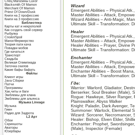
Cпец Магазины Luxor
Blacksmith Of Mamon
Wizard
Merchant Of Mamon
Emergent Abilities – Physical Atk.
Priest Of Down/Dusk
Master Abilities – Attack, Empowe
Книги на 2 профессию
Книги на 3 профессию
Wizard Abilities – Anti-Magic, M
Библиотека
Ultimate Skill – Transformation: D
Карты кат и некрополей
Как создать свой сервер
Healer
Рыбалка
Emergent Abilities – Physical Atk.
Спойл/Spoil
Master Abilities – Attack, Empowe
Manor/Фермерство
Теория пати кача
Healer Abilities – Prayer, Divine 
Повадки мобов
Ultimate Skill – Transformation: D
Где качаться
Транспорт
Enchanter
Свадьба
Emergent Abilities – Physical Atk.
Великая Олимпиада
Заточка скилов
Master Abilities – Attack, Empowe
Какие бафы бафать
Enchanter Abilities – Boost Mana
Файлы
Ultimate Skill – Transformation: 
Клиент игры
Java Сборки
Где:
Патчи
Warrior: Warlord, Gladiator, Dest
Программы
Хак,читы и баги
Berserker, Soul Breaker (Male), 
Эмблемы для клана
Rogue: Hawkeye, Silver Ranger, 
Эмблемы для альянса
Plainswalker, Abyss Walker
Музыка Lineage
Knight: Paladin, Dark Avenger, Te
Музыка
Гимн
Summoner: Warlock, Elemental
Радио для Задрота
Wizard: Sorcerer, Necromancer, S
L2 Арт
Healer: Bishop, Elven Elder, Shill
Обои
Enchanter: Prophet, Swordsinger,
Скриншоты
Аваторы
(Male), Inspector (Female)
Юзербары