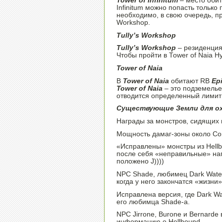
Tower of Infinitum
– место обит
Infinitum можно попасть только
необходимо, в свою очередь, про
Workshop.
Tully’s Workshop
Tully’s Workshop
– резиденция
Чтобы пройти в Tower of Naia Н
Tower of Naia
В
Tower of Naia
обитают RB
Ep
Tower of Naia
– это подземелье
отводится определенный лимит
Существующие Земли для 
Награды за монстров, сидящих н
Мощность дамаг-зоны около Cor
«Исправлены» монстры из Hellbo
после себя «неправильные» наг
положено J))))
NPC Shade, любимец Dark Water
когда у него закончатся «жизни»
Исправлена версия, где Dark Wa
его любимца Shade-а.
NPC Jirrone, Burone и Bernarde
информацию о Hellbound.