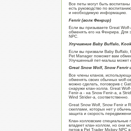
Все петы могут быть воспитаны
есть руководство по воспитани
и необходимую информацию.
Fenrir (волк Фенрир)
Если вы призываете Great Wolf-
обменять его на Фенрира. Для 
NPC.
Улучшение Baby Buffalo, Kook
Если вы призвали Baby Buffalo,
Pet Manager поможет вам обме
Улучшенный пет-малыш может к
Great Snow Wolf, Snow Fenrir 
Все члены кланов, использующи
обменять своих обычных wolf-ов 
можно сделать, поговорив с Ga
снаружи клан-холла. Great Wolf
Fenir-а - на Snow Fenir-a, а Str
Wind Strider-а, соответственно.
Great Snow Wolf, Snow Fenir и 
скиллами, которых нет у обычны
защита и скорость передвижени
Клан-холловские специальные п
владеет клан-холлом, но они м
петов в Pet Trader Mickey NPC в