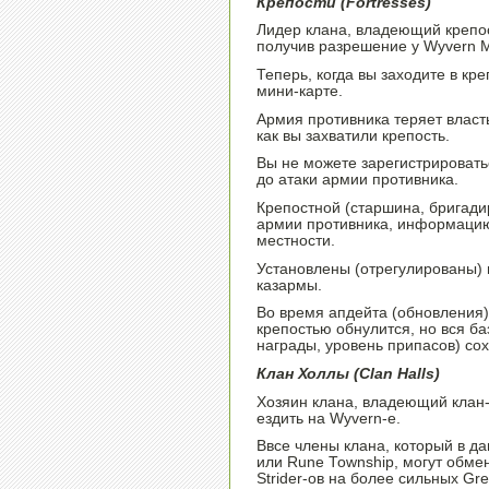
Крепости (Fortresses)
Лидер клана, владеющий крепос
получив разрешение у Wyvern M
Теперь, когда вы заходите в кр
мини-карте.
Армия противника теряет власть
как вы захватили крепость.
Вы не можете зарегистрироватьс
до атаки армии противника.
Крепостной (старшина, бригади
армии противника, информацию
местности.
Установлены (отрегулированы) 
казармы.
Во время апдейта (обновления)
крепостью обнулится, но вся б
награды, уровень припасов) со
Клан Холлы (Clan Halls)
Хозяин клана, владеющий клан-
ездить на Wyvern-е.
Ввсе члены клана, который в д
или Rune Township, могут обменя
Strider-ов на более сильных Gre