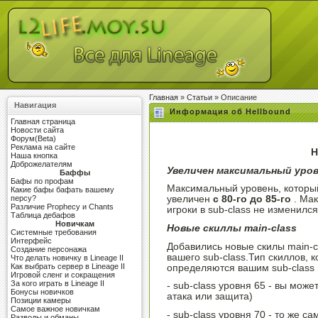
Главная
»
Статьи
» Описание
Навигация
Информация об Hellbound
Главная страница
Новости сайта
Форум(Beta)
Реклама на сайте
Н
Наша кнопка
Доброжелателям
Увеличен максимальный уров
Баффы
Бафы по профам
Максимальный уровень, который 
Какие бафы бафать вашему
персу?
увеличен
с 80-го до 85-го
. Мак
Различие Prophecy и Chants
игроки в sub-class не изменилс
Таблица дебафов
Новичкам
Новые скиллы main-class
Системные требования
Интерфейс
Добавились новые скилы main-c
Создание персонажа
вашего sub-class.Тип скиллов, 
Что делать новичку в Lineage II
Как выбрать сервер в Lineage II
определяются вашим sub-class 
Игровой сленг и сокращения
За кого играть в Lineage II
- sub-class уровня 65 - вы мож
Бонусы новичков
атака или защита)
Позиции камеры
Самое важное новичкам
- sub-class уровня 70 - то же са
Разводы и обманы