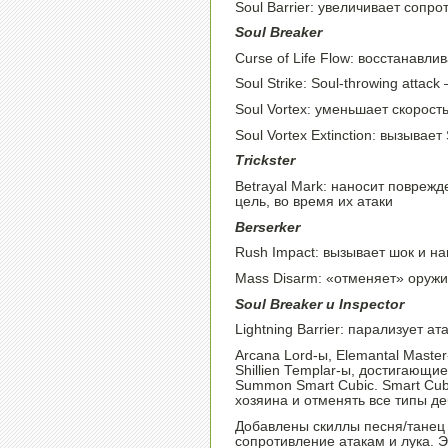
Soul Barrier: увеличивает сопро
Soul Breaker
Curse of Life Flow: восстанавл
Soul Strike: Soul-throwing attac
Soul Vortex: уменьшает скорост
Soul Vortex Extinction: вызывае
Trickster
Betrayal Mark: наносит повреж
цель, во время их атаки
Berserker
Rush Impact: вызывает шок и н
Mass Disarm: «отменяет» оруж
Soul Breaker и Inspector
Lightning Barrier: парализует 
Arcana Lord-ы, Elemantal Master
Shillien Templar-ы, достигающи
Summon Smart Cubic. Smart Cub
хозяина и отменять все типы д
Добавлены скиллы песня/танец 
сопротивление атакам и лука. Э