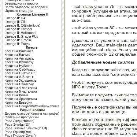
Безопасность пароля
- sub-class уровня 75 - вы може
Часто задаваемые вопросы
го уровня (улучшенная атака, з
Игровые команды
Хроники Lineage II
каста) либо различные специа
Lineage II: C4
sub-class.
Lineage II: C5
Lineage II: C6(Interlude)
- sub-class уровня 80 - вы мож
Lineage II: Kamael
который так же определяется ва
Lineage II: Hellbound
Lineage II: Gracia Plus
Даже если вы удаляете ваш sub
Lineage II: Gracia
Lineage II: Freya
удаляются. Ваш main-class дае
Квесты
имеющийся sub-class. Если у ва
Квест на Валакаса
общей сложности 12 специальн
Квест на Баюма
Квест на Антараса
Добавленные новые скиллы
Квест на Фринтезу
Квест на Нублесс
Квест на Саб-Класс
Когда вы получили sub-class, ид
Квест на Снятие ПК
ваш сабклассовый "сертификат 
Квест на A-B сеты
Квест на Украшение
Чтобы получить соответсвующий
Квест на Свадебку
NPC в Ivory Tower.
Квест на 4 лвл клана
Квест на 5 лвл клана
Вы можете получить скиллы толь
Квест на Волка
Квест на Дракончика
получения не важно, какой у вас
Квест на Виверну
Квест на Cougar/Buffalo/Kookaburra
Полученные сертификаты вы не
Расы и классы
или оставить в хранилище.
Дерево классов(Квесты на профы)
Описание профессий
Количество sub-class сертифик
Раса Люди(Human)
принимать обдуманные решения
Раса Эльфы(Elf)
Раса Темные Эльфы(D.Elf)
class сертификат на 65-м уровн
Раса Орков(Orc)
class и в новом первом саб-кла
Раса Гномов(Dwarf)