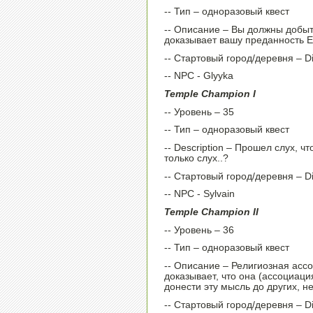
-- Тип – одноразовый квест
-- Описание – Вы должны добыть 
доказывает вашу преданность E
-- Стартовый город/деревня – D
-- NPC - Glyyka
Temple Champion I
-- Уровень – 35
-- Тип – одноразовый квест
-- Description – Прошел слух, ч
только слух..?
-- Стартовый город/деревня – D
-- NPC - Sylvain
Temple Champion II
-- Уровень – 36
-- Тип – одноразовый квест
-- Описание – Религиозная ассо
доказывает, что она (ассоциаци
донести эту мысль до других, н
-- Стартовый город/деревня – D