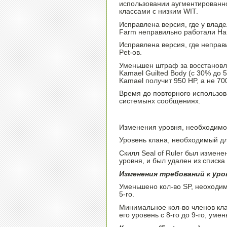
использовании аугментированн
классами с низким WIT.
Исправлена версия, где у владе
Farm неправильно работали Har
Исправлена версия, где неправ
Pet-ов.
Уменьшен штраф за восстановл
Kamael Guilted Body (с 30% до
Kamael получит 950 HP, а не 70
Время до повторного использов
системынх сообщениях.
Изменения уровня, необходимог
Уровень клана, необходимый для
Скилл Seal of Ruler был изменен
уровня, и был удален из списка 
Изменения требований к уро
Уменьшено кол-во SP, неоходим
5-го.
Минимальное кол-во членов кла
его уровень с 8-го до 9-го, уме