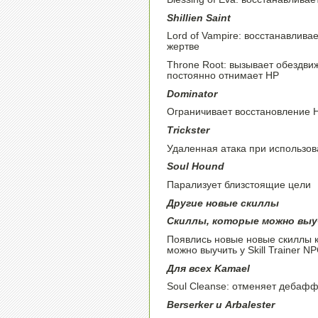
Shillien Saint
Lord of Vampire: восстанавлива
жертве
Throne Root: вызывает обездвиж
постоянно отнимает HP
Dominator
Ограничивает восстановление H
Trickster
Удаленная атака при использов
Soul Hound
Парализует близстоящие цели
Другие новые скиллы
Скиллы, которые можно выучи
Появлись новые новые скиллы к
можно выучить у Skill Trainer NP
Для всех Kamael
Soul Cleanse: отменяет дебаф
Berserker и Arbalester