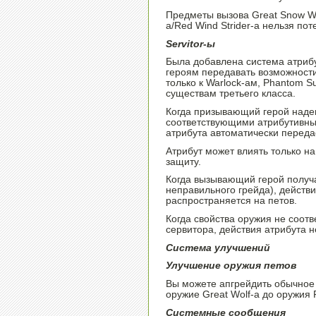
Предметы вызова Great Snow Wol
a/Red Wind Strider-a нельзя пот
Servitor-ы
Была добавлена система атриб
героям передавать возможност
только к Warlock-ам, Phantom 
существам третьего класса.
Когда призывающий герой надев
соответствующими атрибутивны
атрибута автоматически переда
Атрибут может влиять только на
защиту.
Когда вызывающий герой получае
неправильного грейда), действи
распространяется на петов.
Когда свойства оружия не соот
сервитора, действия атрибута н
Система улучшений
Улучшение оружия петов
Вы можете апгрейдить обычное о
оружие Great Wolf-а до оружия 
Системные сообщения