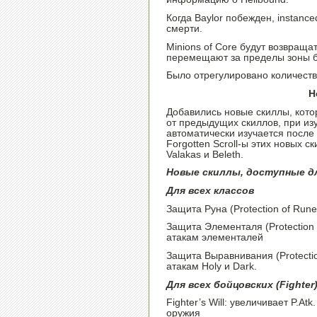
Когда Baylor побежден, instance
смерти.
Minions of Core будут возвраща
перемещают за пределы зоны б
Было отрегулировано количество
Н
Добавились новые скиллы, кото
от предыдущих скиллов, при изу
автоматически изучается после 
Forgotten Scroll-ы этих новых ск
Valakas и Beleth.
Новые скиллы, доступные дл
Для всех классов
Защита Руна (Protection of Rune
Защита Элементаля (Protection 
атакам элементалей
Защита Выравнивания (Protectio
атакам Holy и Dark.
Для всех бойцовских (Fighter
Fighter’s Will: увеличивает P.A
оружия