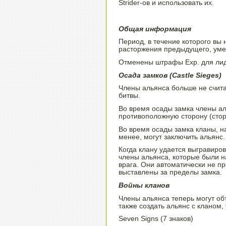
Strider-ов и использовать их.
Общая информация
Период, в течение которого вы
расторжения предыдущего, умен
Отменены штрафы Exp. для лид
Осада замков (Castle Sieges)
Члены альянса больше не счит
битвы.
Во время осады замка члены ал
противоположную сторону (стор
Во время осады замка кланы, н
менее, могут заключить альянс.
Когда клану удается выгравирова
члены альянса, которые были н
врага. Они автоматически не п
выставлены за пределы замка.
Войны кланов
Члены альянса теперь могут об
также создать альянс с кланом,
Seven Signs (7 знаков)