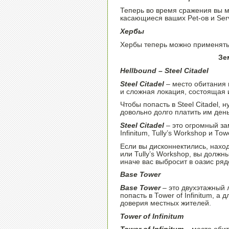
Теперь во время сражения вы 
касающиеся ваших Pet-ов и Serv
Хербы
Хербы теперь можно применять 
Зе
Hellbound – Steel Citadel
Steel Citadel
– место обитания 
и сложная локация, состоящая 
Чтобы попасть в Steel Citadel,
довольно долго платить им день
Steel Citadel
– это огромный за
Infinitum, Tully’s Workshop и Tow
Если вы дисконнектились, находя
или Tully’s Workshop, вы должн
иначе вас выбросит в оазис рядо
Base Tower
Base Tower
– это двухэтажный 
попасть в Tower of Infinitum, а
доверия местных жителей.
Tower of Infinitum