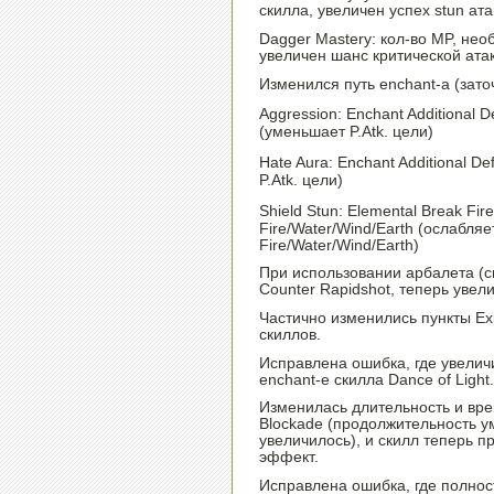
скилла, увеличен успех stun ата
Dagger Mastery: кол-во MP, не
увеличен шанс критической ата
Изменился путь enchant-а (зато
Aggression: Enchant Additional D
(уменьшает P.Atk. цели)
Hate Aura: Enchant Additional De
P.Atk. цели)
Shield Stun: Elemental Break Fi
Fire/Water/Wind/Earth (ослабля
Fire/Water/Wind/Earth)
При использовании арбалета (c
Counter Rapidshot, теперь увел
Частично изменились пункты Ex
скиллов.
Исправлена ошибка, где увеличи
enchant-е скилла Dance of Light.
Изменилась длительность и вре
Blockade (продолжительность у
увеличилось), и скилл теперь 
эффект.
Исправлена ошибка, где полнос