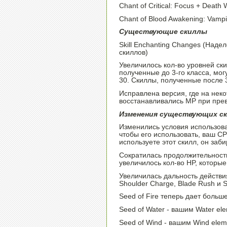
Chant of Critical: Focus + Death 
Chant of Blood Awakening: Vampi
Существующие скиллы
Skill Enchanting Changes (Наде
скиллов)
Увеличилось кол-во уровней ски
полученные до 3-го класса, мо
30. Скиллы, полученные после 3
Исправлена версия, где на нек
восстанавливались MP при прев
Изменения существующих с
Изменились условия использован
чтобы его использовать, ваш C
используете этот скилл, он заб
Сократилась продолжительность
увеличилось кол-во HP, которы
Увеличилась дальность действи
Shoulder Charge, Blade Rush и S
Seed of Fire теперь дает больше
Seed of Water - вашим Water ele
Seed of Wind - вашим Wind elem