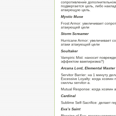
сопротивление дополнительном
подвергается цель, либо накл
атакующую цель.
Mystic Muse
Frost Armor: увеличивает сопро
атакующей цели
Storm Screamer
Hurricane Armor: увеличивает с
атаки атакующей цели
Soultaker
Vampiric Mist: наносит повреж
эффектом вампиризма?)
Arcana Lord, Elemental Master 
Servitor Barrier: на 1 минуту д
Excessive Loyalty: когда хозяи
скиллы servitor-а.
Mutual Response: когда хозяин 
Cardinal
Sublime Self-Sacrifice: делает 
Eva’s Saint
Blessing of Eva: восстанавлива