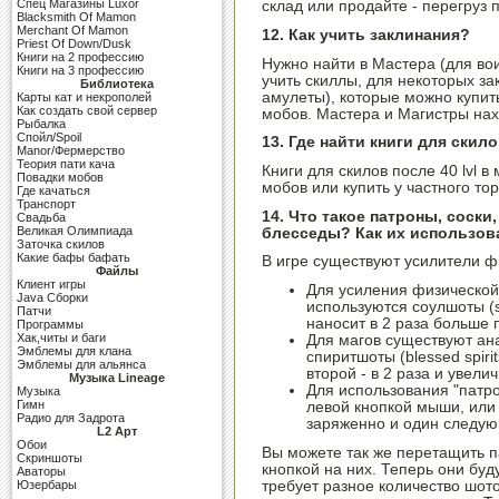
Cпец Магазины Luxor
склад или продайте - перегруз 
Blacksmith Of Mamon
Merchant Of Mamon
12. Как учить заклинания?
Priest Of Down/Dusk
Книги на 2 профессию
Нужно найти в Мастера (для вои
Книги на 3 профессию
учить скиллы, для некоторых зак
Библиотека
амулеты), которые можно купит
Карты кат и некрополей
Как создать свой сервер
мобов. Мастера и Магистры нах
Рыбалка
Спойл/Spoil
13. Где найти книги для скило
Manor/Фермерство
Теория пати кача
Книги для скилов после 40 lvl 
Повадки мобов
мобов или купить у частного тор
Где качаться
Транспорт
14. Что такое патроны, соск
Свадьба
Великая Олимпиада
блесседы? Как их использов
Заточка скилов
Какие бафы бафать
В игре существуют усилители ф
Файлы
Клиент игры
Для усиления физической 
Java Сборки
используются соулшоты (s
Патчи
наносит в 2 раза больше
Программы
Хак,читы и баги
Для магов существуют анал
Эмблемы для клана
спиритшоты (blessed spiri
Эмблемы для альянса
второй - в 2 раза и увел
Музыка Lineage
Для использования "патро
Музыка
Гимн
левой кнопкой мыши, или
Радио для Задрота
заряженно и один следую
L2 Арт
Обои
Вы можете так же перетащить п
Скриншоты
кнопкой на них. Теперь они буд
Аваторы
требует разное количество шот
Юзербары