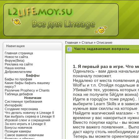
Главная
»
Статьи
» Описание
Навигация
Часто задаваемые вопросы
Главная страница
Новости сайта
Форум(Beta)
Реклама на сайте
1. Я первый раз в игре. Что 
Наша кнопка
Оденьтесь - вам дана начальная
Доброжелателям
Баффы
поначалу поможет.
Бафы по профам
Недалеко от места появления до
Какие бафы бафать вашему
Wolf'ы и т.п. Отойдя подальше
персу?
Убивайте тех, уровень которых п
Различие Prophecy и Chants
Таблица дебафов
пока не получите 5й(для воина)
Новичкам
Идите в город(он тоже рядом).. 
Системные требования
выберите Learn Skills и в зависи
Интерфейс
нужные вам скиллы на которые 
Создание персонажа
Что делать новичку в Lineage II
Найдите магический магазин - т
Как выбрать сервер в Lineage II
времени у вас накориться нужн
Игровой сленг и сокращения
Вместо покупки карты - вы может
За кого играть в Lineage II
месте важего появления... Вып
Бонусы новичков
Позиции камеры
даст карту столь необходимую 
Самое важное новичкам
Теперь вы можете ориентироват
Разводы и обманы