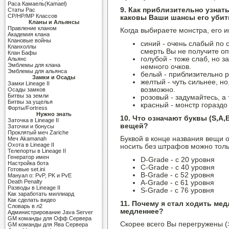
Раса Камаель(Kamael)
9. Как приблизительно узнать
Cтаты Рас
CP/HP/MP Классов
каковы Ваши шансы его убит
Кланы и Альянсы
Правление кланом
Когда выбираете монстра, его 
Академия клана
Клановые войны
синий - очень слабый по
Кланхоллы
смерть Вы не получите оп
Клан Бафы
голубой - тоже слаб, но з
Альянс
Эмблемы для клана
немного очков.
Эмблемы для альянса
белый - приблизительно р
Замки и Осады
желтый - чуть сильнее, но
Замки Lineage II
возможно.
Осады замков
Битвы за земли
розовый - задумайтесь, а
Битвы за ущелья
красный - монстр гораздо
Форты/Fortress
Нужно знать
10. Что означают буквы (S,A,
Заточка в Lineage II
вещей?
Заточки и бонусы
Проклятый меч Zariche
Буквой в конце названия вещи 
Меч Akamanah
Охота в Lineage II
носить без штрафов можно толь
Телепорты в Lineage II
Генератор имен
D-Grade - с 20 уровня
Настройка бота
C-Grade - с 40 уровня
Готовые set.ini
B-Grade - с 52 уровня
Мануал о: PvP, PK и PvE
Death Penalty
A-Grade - с 61 уровня
Разводы в Lineage II
S-Grade - с 76 уровня
Как заработать миллиард
Как сделать видео
11. Почему я стал ходить ме
Словарь в л2
медленнее?
Администрирование Java Server
GM команды для Офф Сервера
Скорее всего Вы перегружены (>
GM команды для Ява Сервера