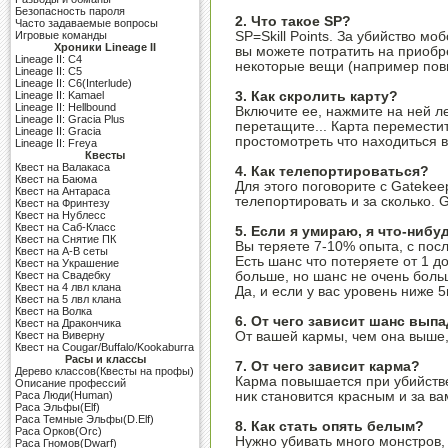
Безопасность пароля
2. Что такое SP?
Часто задаваемые вопросы
Игровые команды
SP=Skill Points. За убийство мо
Хроники Lineage II
вы можете потратить на приобр
Lineage II: C4
некоторые вещи (например пов
Lineage II: C5
Lineage II: C6(Interlude)
Lineage II: Kamael
3. Как скролить карту?
Lineage II: Hellbound
Включите ее, нажмите на ней л
Lineage II: Gracia Plus
перетащите... Карта переместит
Lineage II: Gracia
простомотреть что находиться в
Lineage II: Freya
Квесты
Квест на Валакаса
4. Как телепортироваться?
Квест на Баюма
Для этого поговорите с Gatekee
Квест на Антараса
телепортировать и за сколько. G
Квест на Фринтезу
Квест на Нублесс
Квест на Саб-Класс
5. Если я умираю, я что-ниб
Квест на Снятие ПК
Вы теряете 7-10% опыта, с по
Квест на A-B сеты
Есть шанс что потеряете от 1 д
Квест на Украшение
Квест на Свадебку
больше, но шанс не очень боль
Квест на 4 лвл клана
Да, и если у вас уровень ниже 5
Квест на 5 лвл клана
Квест на Волка
6. От чего зависит шанс вып
Квест на Дракончика
Квест на Виверну
От вашей кармы, чем она выше
Квест на Cougar/Buffalo/Kookaburra
Расы и классы
7. От чего зависит карма?
Дерево классов(Квесты на профы)
Карма повышается при убийстве
Описание профессий
Раса Люди(Human)
ник становится красным и за ва
Раса Эльфы(Elf)
Раса Темные Эльфы(D.Elf)
8. Как стать опять белым?
Раса Орков(Orc)
Нужно убивать много монстров, 
Раса Гномов(Dwarf)