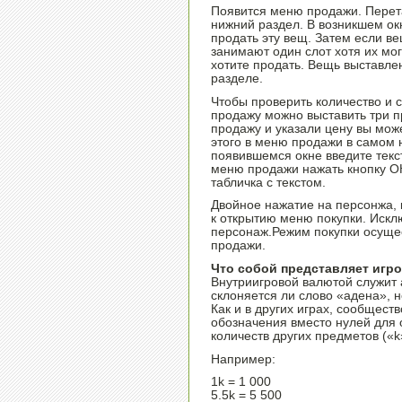
Появится меню продажи. Перет
нижний раздел. В возникшем окн
продать эту вещ. Затем если в
занимают один слот хотя их мог
хотите продать. Вещь выставле
разделе.
Чтобы проверить количество и с
продажу можно выставить три п
продажу и указали цену вы може
этого в меню продажи в самом 
появившемся окне введите текст
меню продажи нажать кнопку ОК
табличка с текстом.
Двойное нажатие на персонжа, 
к открытию меню покупки. Искл
персонаж.Режим покупки осуще
продажи.
Что собой представляет игр
Внутриигровой валютой служит
склоняется ли слово «адена», н
Как и в других играх, сообщес
обозначения вместо нулей для
количеств других предметов («k
Например:
1k = 1 000
5.5k = 5 500