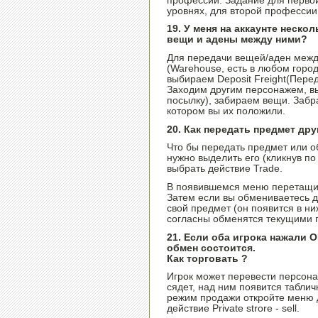
профессий. Задание для перво
уровнях, для второй профессии 
19. У меня на аккаунте неско
вещи и адены между ними?
Для передачи вещей/аден межд
(Warehouse, есть в любом город
выбираем Deposit Freight(Пере
Заходим другим персонажем, вы
посылку), забираем вещи. Забра
котором вы их положили.
20. Как передать предмет др
Что бы передать предмет или о
нужно выделить его (кликнув по
выбрать действие Trade.
В появившемся меню перетащите
Затем если вы обмениваетесь д
свой предмет (он появится в н
согласны обменятся текущими п
21. Если оба игрока нажали 
обмен состоится.
Как торговать ?
Игрок может перевести персона
сядет, над ним появится таблич
режим продажи откройте меню д
действие Private strore - sell.