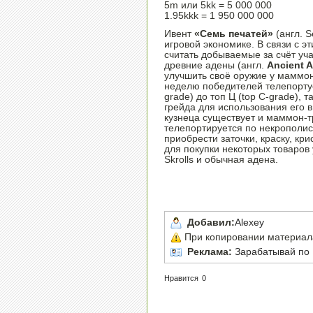
5m или 5kk = 5 000 000
1.95kkk = 1 950 000 000
Ивент
«Семь печатей»
(англ. 
игровой экономике. В связи с 
считать добываемые за счёт уч
древние адены (англ.
Ancient 
улучшить своё оружие у маммон
неделю победителей телепортует
grade) до топ Ц (top C-grade), 
грейда для использования его в
кузнеца существует и маммон-т
телепортируется по некрополиса
приобрести заточки, краску, кр
для покупки некоторых товаро
Skrolls и обычная адена.
Добавил:
Alexey
При копировании материала,
Реклама:
Зарабатывай по 
Нравится
0