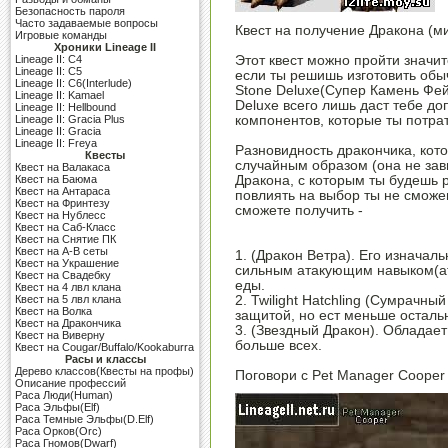
Безопасность пароля
Часто задаваемые вопросы
Квест на получение Дракона (м
Игровые команды
Хроники Lineage II
Этот квест можно пройти значи
Lineage II: C4
Lineage II: C5
если ты решишь изготовить обыч
Lineage II: C6(Interlude)
Stone Deluxe(Супер Камень Фей
Lineage II: Kamael
Deluxe всего лишь даст тебе до
Lineage II: Hellbound
компонентов, которые ты потрат
Lineage II: Gracia Plus
Lineage II: Gracia
Lineage II: Freya
Разновидность дракончика, кот
Квесты
случайным образом (она не зави
Квест на Валакаса
Дракона, с которым ты будешь р
Квест на Баюма
Квест на Антараса
повлиять на выбор ты не сможеш
Квест на Фринтезу
сможете получить -
Квест на Нублесс
Квест на Саб-Класс
Квест на Снятие ПК
Квест на A-B сеты
1. (Дракон Ветра). Его изначал
Квест на Украшение
сильным атакующим навыком(atta
Квест на Свадебку
еды.
Квест на 4 лвл клана
2. Twilight Hatchling (Сумрачны
Квест на 5 лвл клана
Квест на Волка
защитой, но ест меньше осталь
Квест на Дракончика
3. (Звездный Дракон). Обладает
Квест на Виверну
больше всех.
Квест на Cougar/Buffalo/Kookaburra
Расы и классы
Дерево классов(Квесты на профы)
Поговори с Pet Manager Cooper 
Описание профессий
Раса Люди(Human)
Раса Эльфы(Elf)
Раса Темные Эльфы(D.Elf)
Раса Орков(Orc)
Раса Гномов(Dwarf)