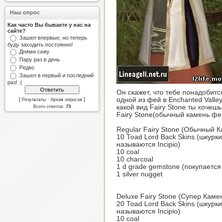
Наш опрос
Как часто Вы бываете у нас на
сайте?
Зашел впервые, но теперь
буду заходить постоянно!
Днями сижу
Пару раз в день
Редко
Зашел в первый и последний
раз! :(
Он скажет, что тебе понадобится
[
·
]
одной из фей в Enchanted Valle
Результаты
Архив опросов
какой вид Fairy Stone ты хочеш
Всего ответов:
73
Fairy Stone(обычный камень фей
Regular Fairy Stone (Обычный 
10 Toad Lord Back Skins (шкурк
называются Incipio)
10 coal
10 charcoal
1 d grade gemstone (покупается
1 silver nugget
Deluxe Fairy Stone (Супер Каме
20 Toad Lord Back Skins (шкурк
называются Incipio)
10 coal