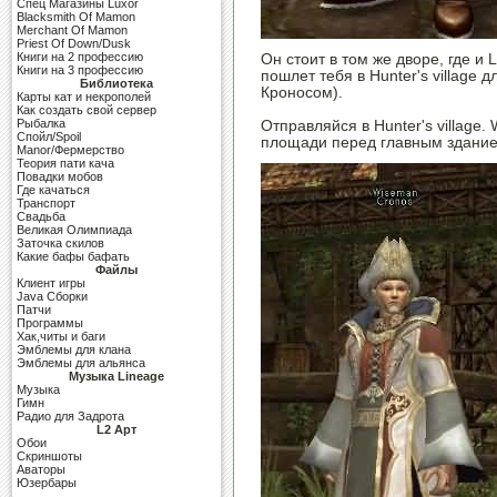
Cпец Магазины Luxor
Blacksmith Of Mamon
Merchant Of Mamon
Priest Of Down/Dusk
Книги на 2 профессию
Он стоит в том же дворе, где и
Книги на 3 профессию
пошлет тебя в Hunter's village
Библиотека
Кроносом).
Карты кат и некрополей
Как создать свой сервер
Рыбалка
Отправляйся в Hunter's village
Спойл/Spoil
площади перед главным здание
Manor/Фермерство
Теория пати кача
Повадки мобов
Где качаться
Транспорт
Свадьба
Великая Олимпиада
Заточка скилов
Какие бафы бафать
Файлы
Клиент игры
Java Сборки
Патчи
Программы
Хак,читы и баги
Эмблемы для клана
Эмблемы для альянса
Музыка Lineage
Музыка
Гимн
Радио для Задрота
L2 Арт
Обои
Скриншоты
Аваторы
Юзербары