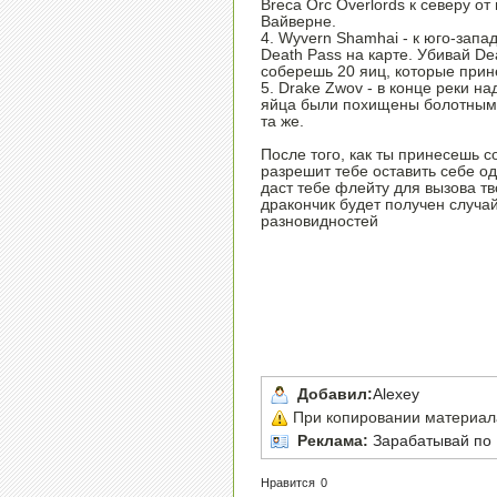
Breca Orc Overlords к северу от
Вайверне.
4. Wyvern Shamhai - к юго-запа
Death Pass на карте. Убивай De
соберешь 20 яиц, которые прин
5. Drake Zwov - в конце реки над
яйца были похищены болотными 
та же.
После того, как ты принесешь 
разрешит тебе оставить себе о
даст тебе флейту для вызова тв
дракончик будет получен случа
разновидностей
Добавил:
Alexey
При копировании материала,
Реклама:
Зарабатывай по 
Нравится
0