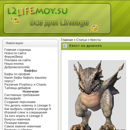
Главная
»
Статьи
» Квесты
Навигация
Квест на дракона
Главная страница
Новости сайта
Форум(Beta)
Реклама на сайте
Наша кнопка
Доброжелателям
Баффы
Бафы по профам
Какие бафы бафать вашему
персу?
Различие Prophecy и Chants
Таблица дебафов
Новичкам
Системные требования
Интерфейс
Создание персонажа
Что делать новичку в Lineage II
Как выбрать сервер в Lineage II
Игровой сленг и сокращения
За кого играть в Lineage II
Бонусы новичков
Позиции камеры
Самое важное новичкам
Разводы и обманы