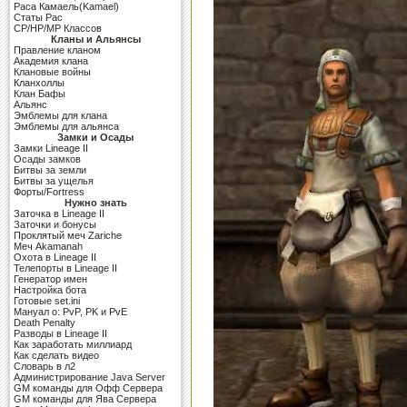
Раса Камаель(Kamael)
Cтаты Рас
CP/HP/MP Классов
Кланы и Альянсы
Правление кланом
Академия клана
Клановые войны
Кланхоллы
Клан Бафы
Альянс
Эмблемы для клана
Эмблемы для альянса
Замки и Осады
Замки Lineage II
Осады замков
Битвы за земли
Битвы за ущелья
Форты/Fortress
Нужно знать
Заточка в Lineage II
Заточки и бонусы
Проклятый меч Zariche
Меч Akamanah
Охота в Lineage II
Телепорты в Lineage II
Генератор имен
Настройка бота
Готовые set.ini
Мануал о: PvP, PK и PvE
Death Penalty
Разводы в Lineage II
Как заработать миллиард
Как сделать видео
Словарь в л2
Администрирование Java Server
GM команды для Офф Сервера
GM команды для Ява Сервера