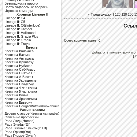
Безопасность пароля
Часто задаваемые вопросы
Игровые команды
Хроники Lineage II
« Предыдущая
|
128
129
130
1
Lineage II: C4
Lineage II: C5
Ссыл
Lineage II: C6(Interlude)
Lineage II: Kamael
Lineage II: Hellbound
Lineage II: Gracia Plus
Lineage II: Gracia
Всего комментариев
:
0
Lineage II: Freya
Квесты
Квест на Валакаса
Добавлять комментарии могу
Квест на Баюма
[
Р
Квест на Антараса
Квест на Фринтезу
Квест на Нублесс
Квест на Саб-Класс
Квест на Снятие ПК
Квест на A-B сеты
Квест на Украшение
Квест на Свадебку
Квест на 4 лвл клана
Квест на 5 лвл клана
Квест на Волка
Квест на Дракончика
Квест на Виверну
Квест на Cougar/Buffalo/Kookaburra
Расы и классы
Дерево классов(Квесты на профы)
Описание профессий
Раса Люди(Human)
Раса Эльфы(Elf)
Раса Темные Эльфы(D.Elf)
Раса Орков(Orc)
Раса Гномов(Dwarf)