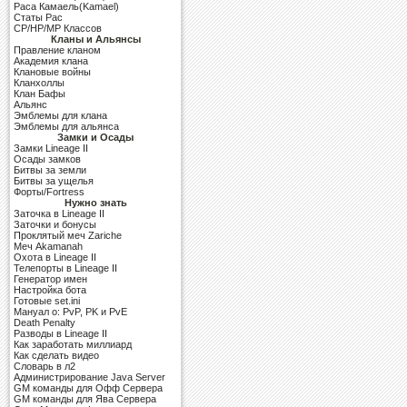
Раса Камаель(Kamael)
Cтаты Рас
CP/HP/MP Классов
Кланы и Альянсы
Правление кланом
Академия клана
Клановые войны
Кланхоллы
Клан Бафы
Альянс
Эмблемы для клана
Эмблемы для альянса
Замки и Осады
Замки Lineage II
Осады замков
Битвы за земли
Битвы за ущелья
Форты/Fortress
Нужно знать
Заточка в Lineage II
Заточки и бонусы
Проклятый меч Zariche
Меч Akamanah
Охота в Lineage II
Телепорты в Lineage II
Генератор имен
Настройка бота
Готовые set.ini
Мануал о: PvP, PK и PvE
Death Penalty
Разводы в Lineage II
Как заработать миллиард
Как сделать видео
Словарь в л2
Администрирование Java Server
GM команды для Офф Сервера
GM команды для Ява Сервера