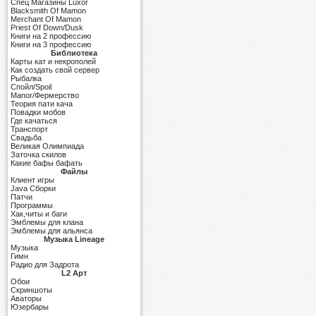
Cпец Магазины Luxor
Blacksmith Of Mamon
Merchant Of Mamon
Priest Of Down/Dusk
Книги на 2 профессию
Книги на 3 профессию
Библиотека
Карты кат и некрополей
Как создать свой сервер
Рыбалка
Спойл/Spoil
Manor/Фермерство
Теория пати кача
Повадки мобов
Где качаться
Транспорт
Свадьба
Великая Олимпиада
Заточка скилов
Какие бафы бафать
Файлы
Клиент игры
Java Сборки
Патчи
Программы
Хак,читы и баги
Эмблемы для клана
Эмблемы для альянса
Музыка Lineage
Музыка
Гимн
Радио для Задрота
L2 Арт
Обои
Скриншоты
Аваторы
Юзербары