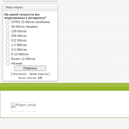
Наш опрос
На какой скорости вы
подключены к интернету?
GPRS 15 Кб/сек (мобилка)
56 Кб/сек (модем)
128 Кб/сек
256 Кб/сек
512 Кб/сек
1-2 Мб/сек
3-6 Мб/сек
8-10 Мб/сек
Более 12 Мб/сек
Незнаю
[
·
]
Результаты
Архив опросов
Всего ответов:
170