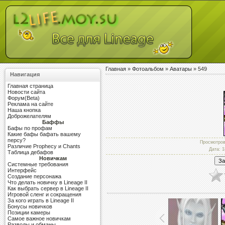
Главная
»
Фотоальбом
»
Аватары
» 549
Навигация
Главная страница
Новости сайта
Форум(Beta)
Реклама на сайте
Наша кнопка
Доброжелателям
Баффы
Бафы по профам
Какие бафы бафать вашему
персу?
Просмотро
Различие Prophecy и Chants
Дата
: 
Таблица дебафов
Новичкам
Системные требования
Интерфейс
Создание персонажа
Что делать новичку в Lineage II
Как выбрать сервер в Lineage II
Игровой сленг и сокращения
За кого играть в Lineage II
Бонусы новичков
Позиции камеры
Самое важное новичкам
Разводы и обманы