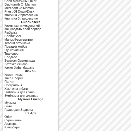
Cпец Магазины Luxor
Blacksmith Of Mamon
Merchant Of Mamon
Priest Of Down/Dusk
Книги на 2 профессию
Книги на 3 профессию
Библиотека
Карты кат и некрополей
Как создать свой сервер
Рыбалка
Спойл/Spoil
Manor/Фермерство
Теория пати кача
Повадки мобов
Где качаться
Транспорт
Свадьба
Великая Олимпиада
Заточка скилов
Какие бафы бафать
Файлы
Клиент игры
Java Сборки
Патчи
Программы
Хак,читы и баги
Эмблемы для клана
Эмблемы для альянса
Музыка Lineage
Музыка
Гимн
Радио для Задрота
L2 Арт
Обои
Скриншоты
Аваторы
Юзербары