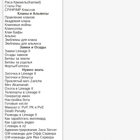
Раса Камаель(Kamael)
Cтаты Рас
CP/HP/MP Классов
Кланы и Альянсы
Правление кланом
Академия клана
Клановые войны
Кланхоллы
Клан Бафы
Альянс
Эмблемы для клана
Эмблемы для альянса
Замки и Осады
Замки Lineage II
Осады замков
Битвы за земли
Битвы за ущелья
Форты/Fortress
Нужно знать
Заточка в Lineage II
Заточки и бонусы
Проклятый меч Zariche
Меч Akamanah
Охота в Lineage II
Телепорты в Lineage II
Генератор имен
Настройка бота
Готовые set.ini
Мануал о: PvP, PK и PvE
Death Penalty
Разводы в Lineage II
Как заработать миллиард
Как сделать видео
Словарь в л2
Администрирование Java Server
GM команды для Офф Сервера
GM команды для Ява Сервера