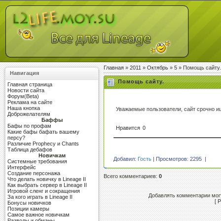
Главная
»
2011
»
Октябрь
»
5
» Помощь сайту.
Навигация
Помощь сайту.
Главная страница
Новости сайта
Форум(Beta)
Реклама на сайте
Наша кнопка
Уважаемые пользователи, сайт срочно и
Доброжелателям
Баффы
Бафы по профам
Нравится
0
Какие бафы бафать вашему
персу?
Различие Prophecy и Chants
Таблица дебафов
Новичкам
Добавил:
Гость
| Просмотров: 2295 |
Системные требования
Интерфейс
Создание персонажа
Всего комментариев
:
0
Что делать новичку в Lineage II
Как выбрать сервер в Lineage II
Игровой сленг и сокращения
Добавлять комментарии могу
За кого играть в Lineage II
[
Р
Бонусы новичков
Позиции камеры
Самое важное новичкам
Разводы и обманы