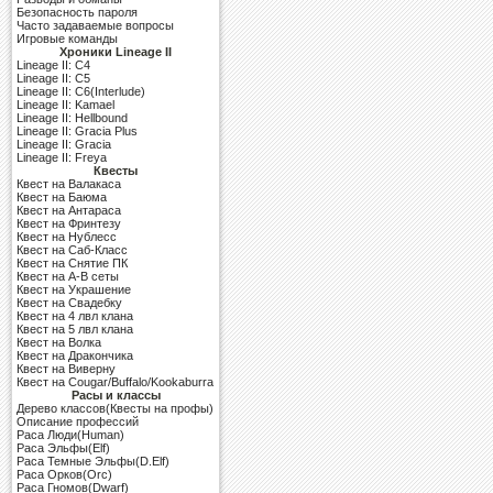
Безопасность пароля
Часто задаваемые вопросы
Игровые команды
Хроники Lineage II
Lineage II: C4
Lineage II: C5
Lineage II: C6(Interlude)
Lineage II: Kamael
Lineage II: Hellbound
Lineage II: Gracia Plus
Lineage II: Gracia
Lineage II: Freya
Квесты
Квест на Валакаса
Квест на Баюма
Квест на Антараса
Квест на Фринтезу
Квест на Нублесс
Квест на Саб-Класс
Квест на Снятие ПК
Квест на A-B сеты
Квест на Украшение
Квест на Свадебку
Квест на 4 лвл клана
Квест на 5 лвл клана
Квест на Волка
Квест на Дракончика
Квест на Виверну
Квест на Cougar/Buffalo/Kookaburra
Расы и классы
Дерево классов(Квесты на профы)
Описание профессий
Раса Люди(Human)
Раса Эльфы(Elf)
Раса Темные Эльфы(D.Elf)
Раса Орков(Orc)
Раса Гномов(Dwarf)