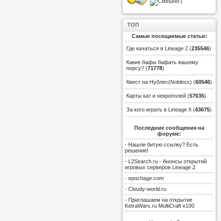
ТОП
Самые посещаемые статьи:
Где качаться в Lineage 2
(
235546
)
Какие бафы бафать вашему
персу?
(
71778
)
Квест на Нублес(Nobless)
(
60546
)
Карты кат и некрополей
(
57635
)
За кого играть в Lineage II
(
43675
)
Последние сообщения на
форуме:
-
Нашли битую ссылку? Есть
решение!
-
L2Search.ru - Анонсы открытий
игровых серверов Lineage 2
-
epochage.com
-
Cloudy-world.ru
-
Приглашаем на открытие
KetraWars.ru MultiCraft x100