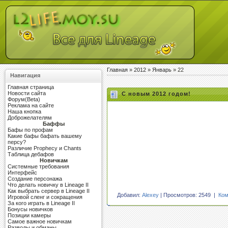
Главная
»
2012
»
Январь
»
22
Навигация
Главная страница
Новости сайта
C новым 2012 годом!
Форум(Beta)
Реклама на сайте
Наша кнопка
Доброжелателям
Баффы
Бафы по профам
Какие бафы бафать вашему
персу?
Различие Prophecy и Chants
Таблица дебафов
Новичкам
Системные требования
Интерфейс
Создание персонажа
Что делать новичку в Lineage II
Как выбрать сервер в Lineage II
Добавил:
Alexey
| Просмотров: 2549 |
Ком
Игровой сленг и сокращения
За кого играть в Lineage II
Бонусы новичков
Позиции камеры
Самое важное новичкам
Разводы и обманы