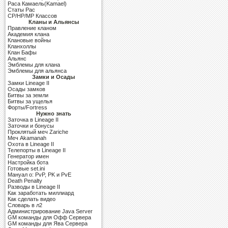
Раса Камаель(Kamael)
Cтаты Рас
CP/HP/MP Классов
Кланы и Альянсы
Правление кланом
Академия клана
Клановые войны
Кланхоллы
Клан Бафы
Альянс
Эмблемы для клана
Эмблемы для альянса
Замки и Осады
Замки Lineage II
Осады замков
Битвы за земли
Битвы за ущелья
Форты/Fortress
Нужно знать
Заточка в Lineage II
Заточки и бонусы
Проклятый меч Zariche
Меч Akamanah
Охота в Lineage II
Телепорты в Lineage II
Генератор имен
Настройка бота
Готовые set.ini
Мануал о: PvP, PK и PvE
Death Penalty
Разводы в Lineage II
Как заработать миллиард
Как сделать видео
Словарь в л2
Администрирование Java Server
GM команды для Офф Сервера
GM команды для Ява Сервера