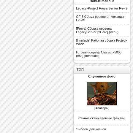
Новые файлы:
Legacy-Project Freya Server Rev.2
GF 6.0 Java сервер от команды
L2-WT
[Freya] Сборка сервера
LegacyServer [xCore] (ver.3)
[Interlude] Рабочая сборка Project-
World
Готовый сервер Classic x5000
(х5к) [Interlude]
ТОП
Случайное фото
[
Аватары
]
Самые скачиваемые файлы:
Эмблем для кланов