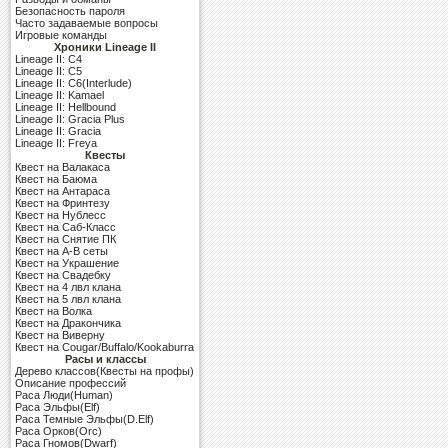
Безопасность пароля
Часто задаваемые вопросы
Игровые команды
Хроники Lineage II
Lineage II: C4
Lineage II: C5
Lineage II: C6(Interlude)
Lineage II: Kamael
Lineage II: Hellbound
Lineage II: Gracia Plus
Lineage II: Gracia
Lineage II: Freya
Квесты
Квест на Валакаса
Квест на Баюма
Квест на Антараса
Квест на Фринтезу
Квест на Нублесс
Квест на Саб-Класс
Квест на Снятие ПК
Квест на A-B сеты
Квест на Украшение
Квест на Свадебку
Квест на 4 лвл клана
Квест на 5 лвл клана
Квест на Волка
Квест на Дракончика
Квест на Виверну
Квест на Cougar/Buffalo/Kookaburra
Расы и классы
Дерево классов(Квесты на профы)
Описание профессий
Раса Люди(Human)
Раса Эльфы(Elf)
Раса Темные Эльфы(D.Elf)
Раса Орков(Orc)
Раса Гномов(Dwarf)