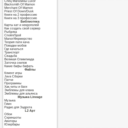
Cпец Магазины Luxor
Blacksmith Of Mamon
Merchant Of Mamon
Priest Of Down/Dusk
Книги на 2 профессию
Книги на 3 профессию
Библиотека
Карты кат и некрополей
Как создать свой сервер
Рыбалка
Спойл/Spoil
Manor/Фермерство
Теория пати кача
Повадки мобов
Где качаться
Транспорт
Свадьба
Великая Олимпиада
Заточка скилов
Какие бафы бафать
Файлы
Клиент игры
Java Сборки
Патчи
Программы
Хак,читы и баги
Эмблемы для клана
Эмблемы для альянса
Музыка Lineage
Музыка
Гимн
Радио для Задрота
L2 Арт
Обои
Скриншоты
Аваторы
Юзербары